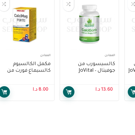
المعادن
المعادن
كالسيسورب من
مكمل الكالسيوم
JoVita+
جوفيتال – JoVital
كالسيماغ فورت من
CalciSorb
والمارك – Walmark
Calcimag Forte 30
13.60
د.ا
8.00
د.ا
Tablets