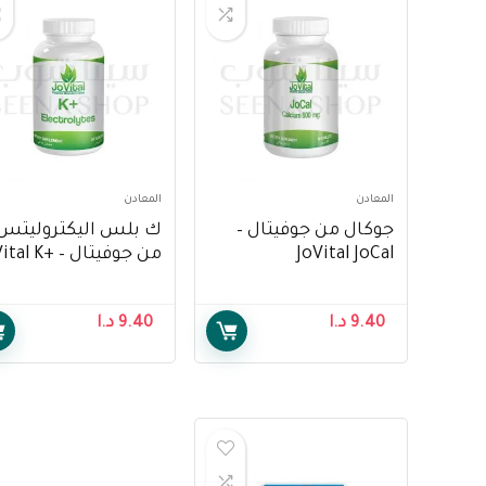
المعادن
المعادن
جوكال من جوفيتال –
ك بلس اليكتروليتس
JoVital JoCal
من جوفيتال – l K
Electrolytes
9.40
د.ا
9.40
د.ا