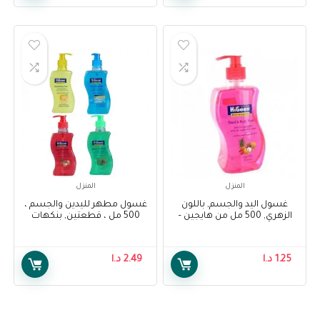
المنزل
المنزل
غسول اليد والجسم, باللون
غسول مطهر لليدين والجسم ،
الزهري, 500 مل من هايجين –
500 مل ، قطعتين, بنكهات
Higeen Hand And Body Wash,
مختلفة من هايجين – Higeen
Antiseptic Hand & Body Wash,
Pink Color, 500 Ml
500 Ml, 2 Pieces, Assorted
1.25
د.ا
2.49
د.ا
Flavor