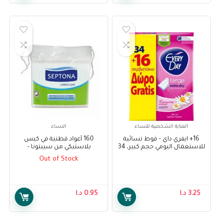
العناية الشخصية للنساء
النساء
16+ ايفري داي – فوط نسائية
160 أعواد قطنية في كيس
للاستعمال اليومي حجم كبير، 34
بلاستيكي من سيبتونا –
فوطة – EveryDay Extra Dry
Septona Cotton Buds Plastic
Out of Stock
Bag With String 160Pcs
Pads Large, 34 pads + 16 Free
3.25
د.ا
0.95
د.ا