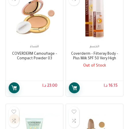
الجسم
النساء
– COVERDERM Camouflage
– Coverderm – Filteray Body
Compact Powder 03
Plus Milk SPF 50 Very High
Dry/Sensitive Skin 10gr
Protection – Waterproof
Out of Stock
(100Ml) (β)
16.15
د.ا
23.00
د.ا