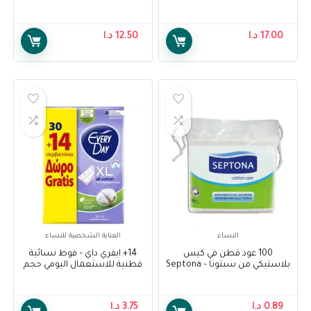
ساينس – Wow Skin Science 10
in 1 Active Hair Oil With Comb,
200ml
17.00
د.ا
12.50
د.ا
النساء
العناية الشخصية للنساء
100 عود قطن في كيس
14+ ايفري داي – فوط نسائية
بلاستيكي من سبتونا – Septona
قطنية للاستعمال اليومي حجم
100 Cotton Buds in Plastic Bag
طويل، 30 فوطة – EveryDay All
Cotton Extra Long, 30 pads +
14 Free
0.89
د.ا
3.75
د.ا