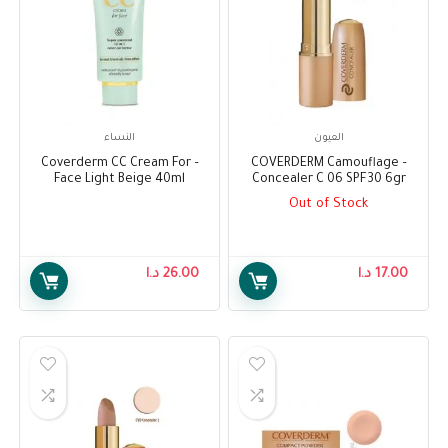
العيون
النساء
– Coverderm CC Cream For
– COVERDERM Camouflage
Face Light Beige 40ml
Concealer C 06 SPF30 6gr
Out of Stock
17.00
د.ا
26.00
د.ا