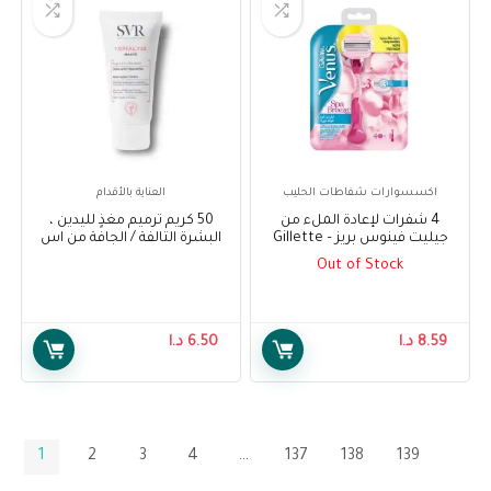
اكسسوارات شفاطات الحليب
العناية بالأقدام
4 شفرات لإعادة الملء من
50 كريم ترميم مغذٍ لليدين ،
جيليت فينوس بريز – Gillette
البشرة التالفة / الجافة من اس
Venus Breeze Razor + 4 Refill
في ار مل – SVR Laboratoires
Out of Stock
Topialyse Mains, 50 Ml, Nutri-
Blade
repair Hands Cream, Damaged
Or Dry Skin
8.59
د.ا
6.50
د.ا
1
2
3
4
…
137
138
139