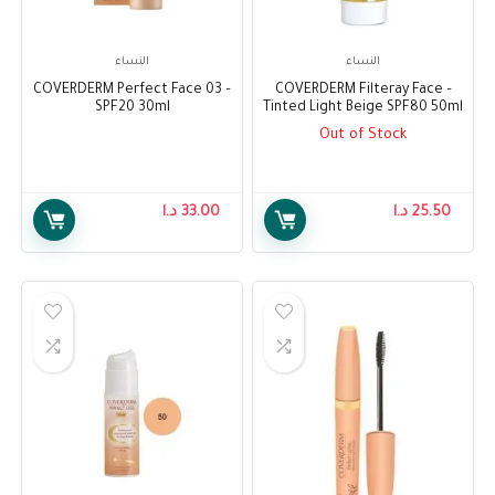
النساء
النساء
– COVERDERM Perfect Face 03
– COVERDERM Filteray Face
SPF20 30ml
Tinted Light Beige SPF80 50ml
Out of Stock
25.50
د.ا
33.00
د.ا