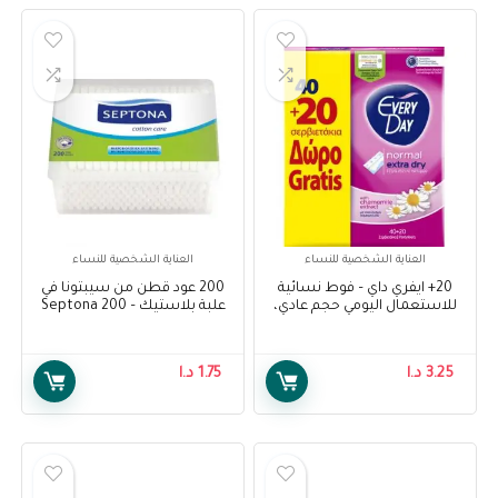
العناية الشخصية للنساء
العناية الشخصية للنساء
20+ ايفري داي – فوط نسائية
200 عود قطن من سيبتونا في
للاستعمال اليومي حجم عادي،
علبة بلاستيك – Septona 200
40 فوطة – EveryDay Extra Dry
Cotton Buds in Plastic Box
Pads Normal, 40 pads + 20
Free
3.25
د.ا
1.75
د.ا