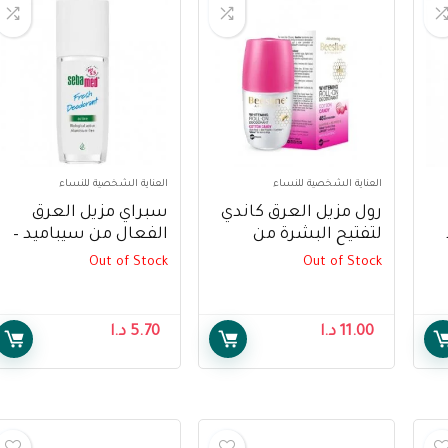
العناية الشخصية للنساء
العناية الشخصية للنساء
رول مزيل العرق كاندي
سبراي مزيل العرق
لتفتيح البشرة من
الفعال من سيباميد –
بيزلين ، 50 مل –
75 مل – Sebamed
Out of Stock
Out of Stock
Deodorant Active
Beesline Whitening
Spray-75ml
Roll Deodrant
Candy,50ml
11.00
د.ا
5.70
د.ا