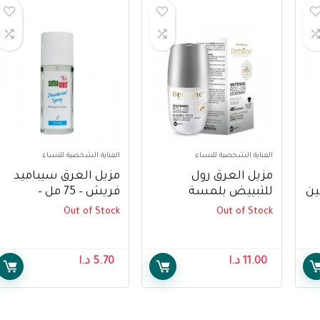
العناية الشخصية للنساء
العناية الشخصية للنساء
مزيل العرق رول
مزيل العرق سيباميد
ين
للتبييض بلمسة
فريش – 75 مل –
منعشة ومنشطة من
Sebamed Deodorant
Out of Stock
Out of Stock
بيزلين، 50 مل –
Fresh Spray-75ml
Beesline Roll On
El
Invisible Revitalizing
11.00
د.ا
5.70
د.ا
Touch Whitening,
50ml