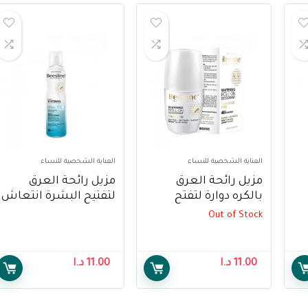
العناية الشخصية للنساء
العناية الشخصية للنساء
مزيل رائحة العرق
مزيل رائحة العرق
بالكره دوارة لتفتح
لتفتيح البشرة انتعاش
من بيزلين ، 150
البشرة من بيزلين،50مل
النسيم من بيزلين
Out of Stock
– Beesline Whitening
،150مل – Beesline
Whitening Deodorant
Roll On Deodorant, 50
W
Cool Breeze, 150ml
Ml
11.00
د.ا
11.00
د.ا