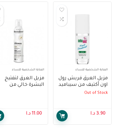
العناية الشخصية للنساء
العناية الشخصية للنساء
مزيل العرق فريش رول
مزيل العرق لتفتيح
اون أكتيف من سيباميد
البشرة خالي من
– Sebamed Deodorant
العطور 
Out of Stock
Fresh Roll-On-Active
مل – Beesline Deo
hitening Fragrance
Free ,150ml
3.90
د.ا
11.00
د.ا