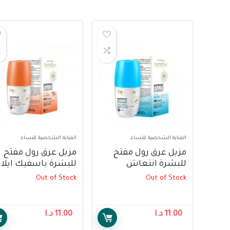
العناية الشخصية للنساء
العناية الشخصية للنساء
مزيل عرق رول مفتح
مزيل عرق رول مفتح
للبشرة انتعاش
للبشرة باسفيك ايلان
النسيم من
من بيزلين ،50مل –
Out of Stock
Out of Stock
بيزلين،50مل – Beesline
Beesline Whitening
Pacific Island
Whitening Roll On
odorant Roll On, 50
Deodorant Cool
11.00
د.ا
11.00
د.ا
Ml
Breeze, 50ml