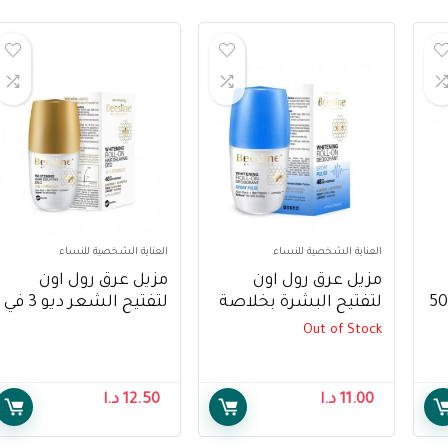
العناية الشخصية للنساء
العناية الشخصية للنساء
مزيل عرق رول اون
مزيل عرق رول اون
فريش من سيباميد, 50
لتفتيح البشرة بخلاصة
لتفتيح الشعر ديو 3 في
النبض الرياضي من
1 من بيزلين ، 50 مل –
Out of Stock
De
بيزلين ، 50 مل –
Beesline Whitening
Roll On Hair Delaying
Beesline Whitening
Deo 3 In1 ,50ml
Roll-on Deodorant
11.00
د.ا
12.50
د.ا
Sport Pulse, 50ml