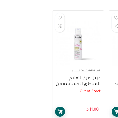
العناية الشخصية للنساء
مزيل عرق لتفتيح
د
المناطق الحساسة من
بيزلين ، 150 مل –
Out of Stock
Beesline Whitening
Sensitive Zone
Deodrant ,150ml
De
11.00
د.ا