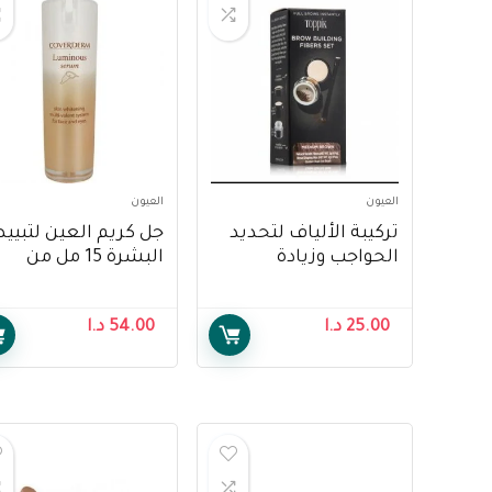
العيون
العيون
تركيبة الألياف لتحديد
جل كريم العين 
الحواجب وزيادة
البشرة 15 مل من
كثافتهم باللون البني
كوفيرديرم –
المتوسط من توبك –
overderm Luminous
25.00
د.ا
54.00
د.ا
Eye Cream Gel Skin
Toppik Brow Building
Whitening Multi
Fiber Set, Medium
Valent System 15ml
Brown, 1 Each