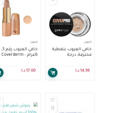
العيون
العيون
خافي العيوب بتغطية
خافي العيوب رقم 3,
محترفة, درجة
6غرام – Coverderm
متوسطة, رقم 302 من
Concealer n.3, 6gr
بيلوجي – Bellaoggi
14.99
د.ا
17.00
د.ا
Concealer, Cover Pro
Medium Tone,
Number 302