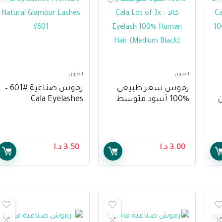
العيون
العيون
رموش شعر طبيعي
رموش صناعية #601 –
ن
%100 أسود متوسط
Cala Eyelashes
من كالا – Cala Lot of 3x
Premium Natural
Glamour Lashes #601
Eyelash 100% Human
E
Hair (Medium Black)
3.00
د.ا
3.50
د.ا