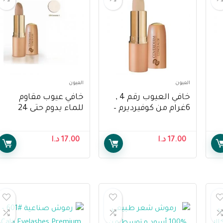
العيون
العيون
خافي العيوب رقم 4 ,
خافي عيوب مقاوم
6غرام من كوفيرديرم –
للماء يدوم حتى 24
Coverderm Concealer
ساعة من كوفيرديرم –
Coverderm –
n.4, 6gr
17.00
د.ا
17.00
د.ا
Waterproof Concealer
24 Hour Lasting
SPF30