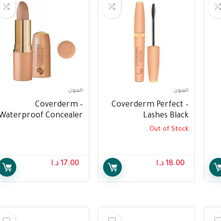
العيون
العيون
– Coverderm
– Coverderm Perfect
Waterproof Concealer
Lashes Black
No.5
Out of Stock
18.00
د.ا
17.00
د.ا