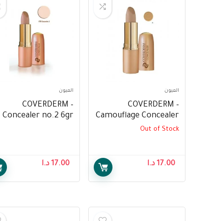
العيون
العيون
– COVERDERM
– COVERDERM
Concealer no.2 6gr
Camouflage Concealer
C 06 SPF30 6gr
Out of Stock
17.00
د.ا
17.00
د.ا