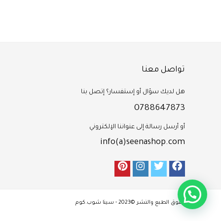
تواصل معنا
هل لديك سؤال أو إستفسار؟ إتصل بنا
0788647873
أو أرسل رسالة إلى عنواننا الإلكتروني
info(a)seenashop.com
حقوق الطبع والنشر ©2023 - سينا شوب.كوم