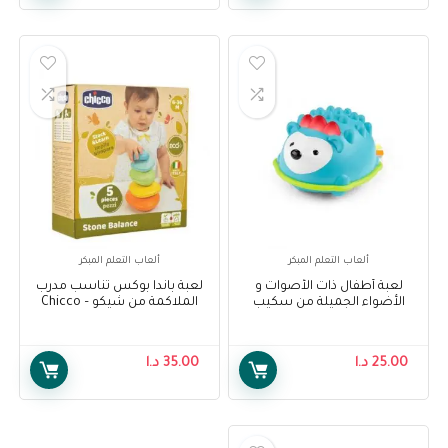
ألعاب التعلم المبكر
ألعاب التعلم المبكر
لعبة أطفال ذات الأصوات و
لعبة باندا بوكس تناسب مدرب
الأضواء الجميلة من سكيب
الملاكمة من شيكو – Chicco
هوب – Skip Hop Explore &
Panda Box Fit Fun Preschool
Boxing Coach
More Hello Hedgehog Crawl
Toy
25.00
د.ا
35.00
د.ا