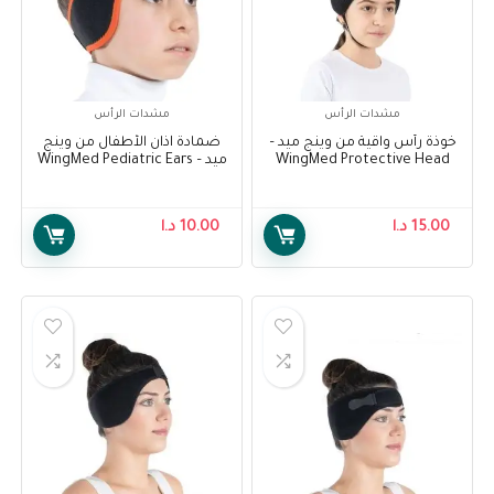
مشدات الرأس
مشدات الرأس
خوذة رأس واقية من وينج ميد –
ضمادة آذان الأطفال من وينج
WingMed Protective Head
ميد – WingMed Pediatric Ears
Bandage WP907
Helmet WP946
15.00
د.ا
10.00
د.ا