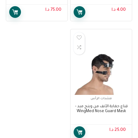
4.00
د.ا
75.00
د.ا
مشدات الرأس
قناع حماية الأنف من وينج ميد –
WingMed Nose Guard Mask
W1020
25.00
د.ا