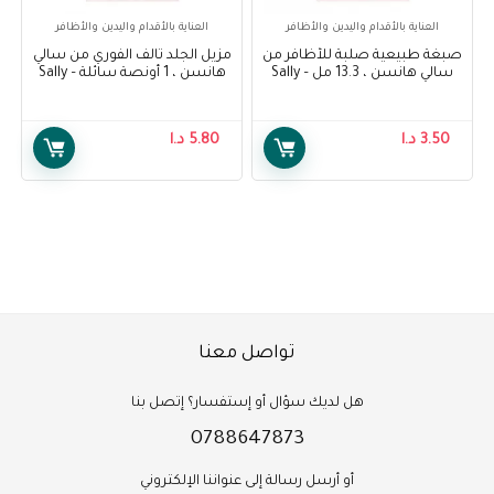
العناية بالأقدام واليدين والأظافر
العناية بالأقدام واليدين والأظافر
صبغة طبيعية صلبة للأظافر من
مزيل الجلد تالف الفوري من سالي
سالي هانسن ، 13.3 مل – Sally
هانسن ، 1 أونصة سائلة – Sally
Hansen Instant Cuticle
Hansen Treatment, Hard As
Remover, 1 Fluid Ounce
Nails Natural Tint, 13.3ml
3.50
د.ا
5.80
د.ا
تواصل معنا
هل لديك سؤال أو إستفسار؟ إتصل بنا
0788647873
أو أرسل رسالة إلى عنواننا الإلكتروني