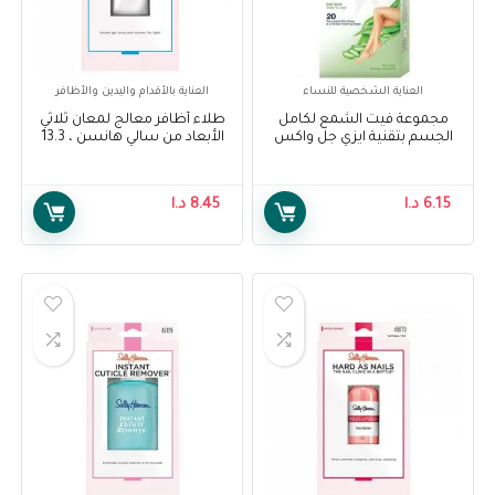
العناية الشخصية للنساء
العناية بالأقدام واليدين والأظافر
مجموعة فيت الشمع لكامل
طلاء أظافر معالج لمعان ثلاثي
الجسم بتقنية ايزي جل واكس
الأبعاد من سالي هانسن ، 13.3
للبشرة الجافة 20 شريحة – Veet
مل – Sally Hansen Treatment
Gel Shine 3D Top Coat Nail
Full Body Waxing Kit Easy Gel
Polish, 13.3 ml
Wax Technology Dry Skin 20
6.15
د.ا
8.45
د.ا
Strips