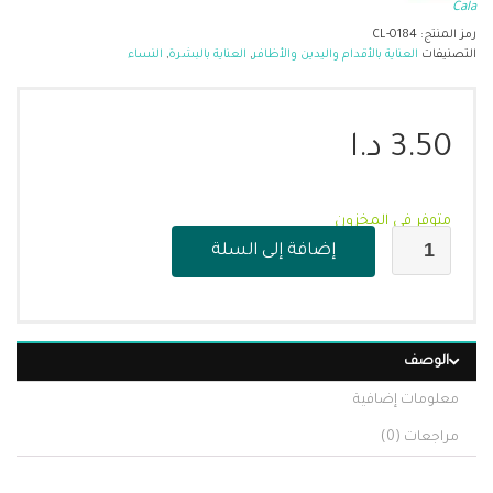
Cala
رمز المنتج:
CL-0184
التصنيفات
العناية بالأقدام واليدين والأظافر
,
العناية بالبشرة
,
النساء
3.50
د.ا
متوفر في المخزون
إضافة إلى السلة
الوصف
معلومات إضافية
مراجعات (0)