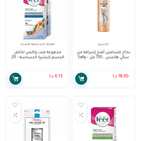
الجسم
العناية الشخصية للنساء
بخاخ للساقين أفتح إشراقة من
مجموعة فيت واكس لكامل
سالي هانسن ، 130 مل – Sally
الجسم للبشرة الحساسة – 20
Hansen Air Brush Legs Fairest
شريحة – Veet Full Body Waxing
Kit for Sensitive Skin – 20
Glow, 130 ml
Strips
18.30
د.ا
6.15
د.ا