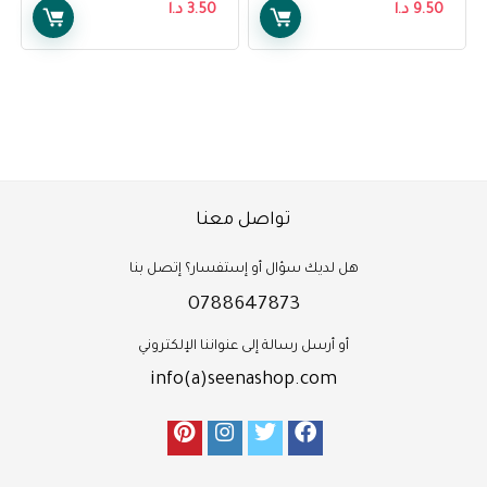
9.50
د.ا
3.50
د.ا
تواصل معنا
هل لديك سؤال أو إستفسار؟ إتصل بنا
0788647873
أو أرسل رسالة إلى عنواننا الإلكتروني
info(a)seenashop.com