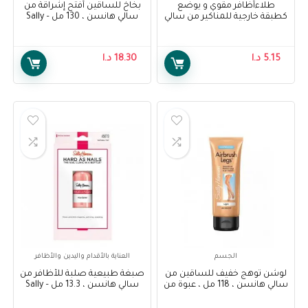
طلاءأظافر مقوي و يوضع
بخاخ للساقين أفتح إشراقة من
كطبقة خارجية للمناكير من سالي
سالي هانسن ، 130 مل – Sally
هانسن – Sally Hansen Double
Hansen Air Brush Legs Fairest
Glow, 130 ml
Duty- Base & Top Coat
5.15
د.ا
18.30
د.ا
الجسم
العناية بالأقدام واليدين والأظافر
لوشن توهج خفيف للساقين من
صبغة طبيعية صلبة للأظافر من
سالي هانسن ، 118 مل ، عبوة من
سالي هانسن ، 13.3 مل – Sally
Hansen Treatment, Hard As
1 – Sally Hansen Air Brush Legs
Nails Natural Tint, 13.3ml
Light Glow Lotion, 118 ml, Pack