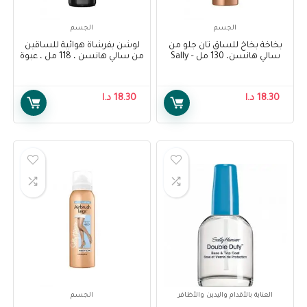
الجسم
الجسم
بخاخة بخاخ للساق تان جلو من
لوشن بفرشاة هوائية للساقين
سالي هانسن، 130 مل – Sally
من سالي هانسن ، 118 مل ، عبوة
Hansen Airbrush Legs Tan
من قطعة واحدة – Sally Hansen
Air Brush Legs Fairest Glow
Glow, 130 ml
Lotion, 118 ml, Pack Of 1
18.30
د.ا
18.30
د.ا
العناية بالأقدام واليدين والأظافر
الجسم