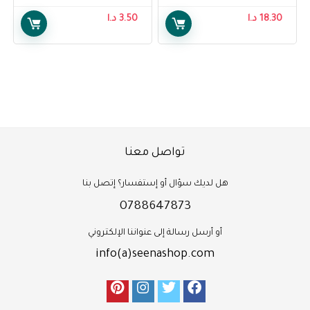
Of 1
18.30
د.ا
3.50
د.ا
تواصل معنا
هل لديك سؤال أو إستفسار؟ إتصل بنا
0788647873
أو أرسل رسالة إلى عنواننا الإلكتروني
info(a)seenashop.com