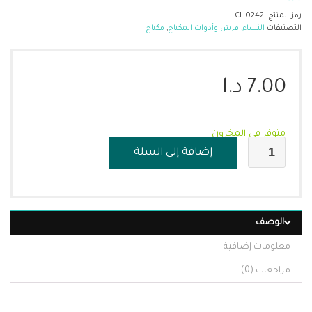
رمز المنتج:
CL-0242
التصنيفات
النساء
,
فرش وأدوات المكياج
,
مكياج
7.00
د.ا
متوفر في المخزون
إضافة إلى السلة
الوصف
معلومات إضافية
مراجعات (0)