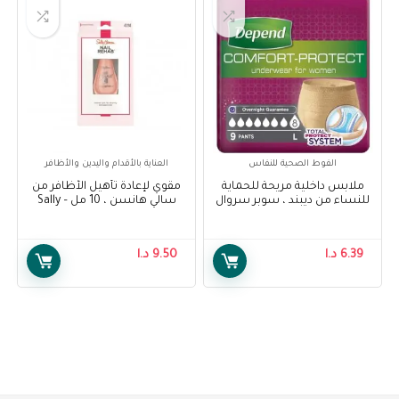
الفوط الصحية للنفاس
العناية بالأقدام واليدين والأظافر
ملابس داخلية مريحة للحماية
مقوي لإعادة تأهيل الأظافر من
للنساء من ديبند ، سوبر سروال
سالي هانسن ، 10 مل – Sally
نسائي كبير ، 9 قطع – Depend
Hansen Nail Rehab
Strengthener, 10 ml
Comfort Protect Underwear
for Women, Super Pants for
6.39
د.ا
9.50
د.ا
Female Large, 9 pcs