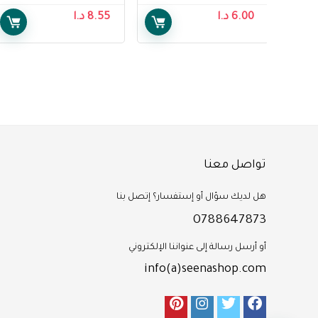
Small, 15 pcs
for Women, Super
6.00
د.ا
8.55
د.ا
Pants for Female
S/M, 10 pcs
تواصل معنا
هل لديك سؤال أو إستفسار؟ إتصل بنا
0788647873
أو أرسل رسالة إلى عنواننا الإلكتروني
info(a)seenashop.com