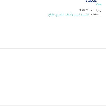
Cala
رمز المنتج:
CL-0229
التصنيفات
النساء
,
فرش وأدوات المكياج
,
مكياج