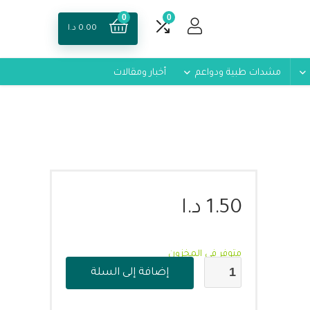
0
0
0.00
د.ا
مشدات طبية ودواعم
أخبار ومقالات
1.50
د.ا
متوفر في المخزون
إضافة إلى السلة