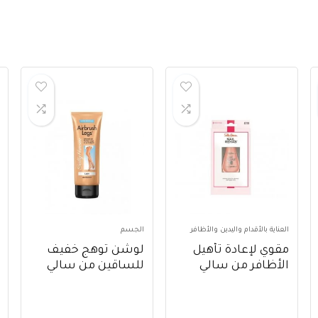
العناية بالأقدام واليدين والأظافر
الجسم
مقوي لإعادة تأهيل
لوشن توهج خفيف
الأظافر من سالي
للساقين من سالي
هانسن ، 10 مل – Sally
هانسن ، 118 مل ،
Hansen Nail Rehab
عبوة من 1 – Sally
Hansen Air Brush
Strengthener, 10 ml