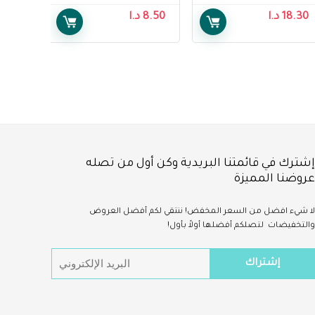
Body Waxing Kit for
Brush Legs Fairest
18.30
د.ا
8.50
د.ا
Normal Skin, Easy-
Glow Lotion, 118 ml,
Gelwax Technology
Pack Of 1
20 strips
إشترك في قائمتنا البريدية وكن أول من تصله
عروضنا المميزة
لا شيء
افضل
من السعر المخفض!
ننتقي لكم أفضل العروض
والتخفيضات لتصلكم أفضلها أولاً بأول!