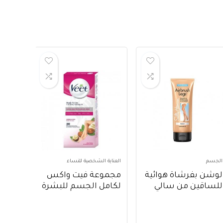
الجسم
العناية الشخصية للنساء
لوشن بفرشاة هوائية
مجموعة فيت واكس
للساقين من سالي
لكامل الجسم للبشرة
هانسن ، 118 مل ،
العادية ، تقنية ايزي
عبوة من قطعة واحدة
جل واكس ، 20
– Sally Hansen Air
شريحة – Veet Full