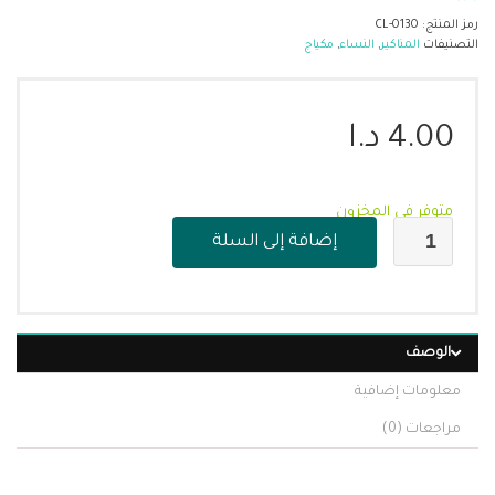
رمز المنتج:
CL-0130
التصنيفات
المناكير
,
النساء
,
مكياج
4.00
د.ا
متوفر في المخزون
إضافة إلى السلة
الوصف
معلومات إضافية
مراجعات (0)