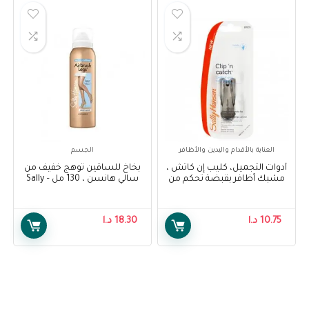
العناية بالأقدام واليدين والأظافر
الجسم
أدوات التجميل، كليب إن كاتش ،
بخاخ للساقين توهج خفيف من
مشبك أظافر بقبضة تحكم من
سالي هانسن ، 130 مل – Sally
سالي هانسن – Sally Hansen
Hansen Air Brush Legs Light
Glow , 130 ml
Beauty Tools, Clip N Catch,
Control Grip Nail Clip
10.75
د.ا
18.30
د.ا
W/Catcher