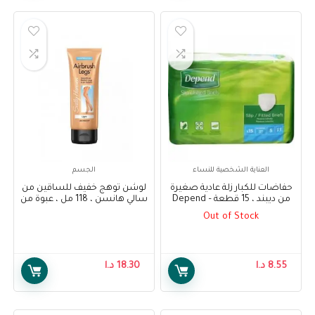
العناية الشخصية للنساء
الجسم
حفاضات للكبار زلة عادية صغيرة
لوشن توهج خفيف للساقين من
من ديبند ، 15 قطعة – Depend
سالي هانسن ، 118 مل ، عبوة من
1 – Sally Hansen Air Brush Legs
Adult Diapers Slip Normal
Out of Stock
Light Glow Lotion, 118 ml, Pack
Small, 15 pcs
Of 1
8.55
د.ا
18.30
د.ا