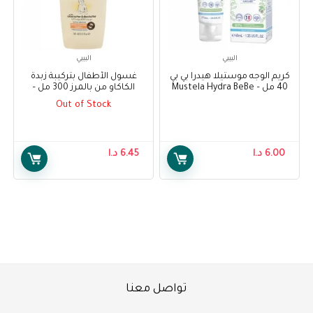
البيبي
البيبي
كريم الوجه موستيلا هيدرا بي بي
غسول الأطفال بتركيبة زبدة
40 مل – Mustela Hydra BeBe
الكاكاو من بالمرز 300 مل –
Palmer’s Cocoa Butter
Facial Cream 40 ml
Out of Stock
Formula Baby Wash 300 ml
6.00
د.ا
6.45
د.ا
تواصل معنا