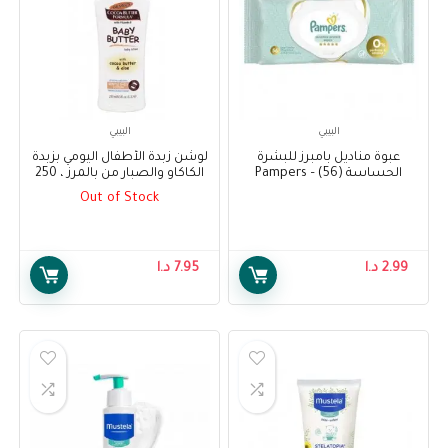
البيبي
البيبي
عبوة مناديل بامبرز للبشرة
لوشن زبدة الأطفال اليومي بزبدة
الحساسة (56) – Pampers
الكاكاو والصبار من بالمرز ، 250
Sensitive Protect Baby Wipes
مل – Palmer’s Baby Butter
Out of Stock
Daily Lotion with Cocoa Butter
Pack (56)
and Aloe, 250 ml
2.99
د.ا
7.95
د.ا