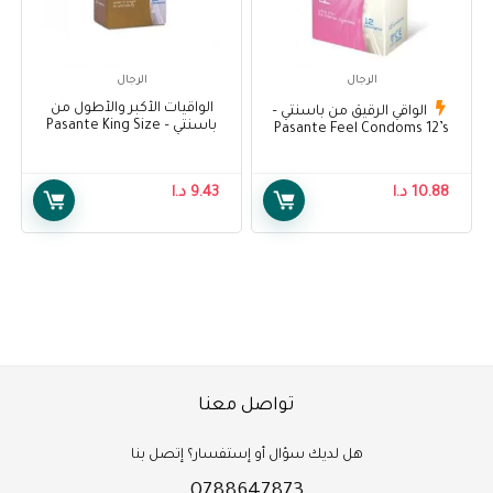
الرجال
الرجال
الواقيات الأكبر والأطول من
الواقي الرقيق من باسنتي –
باسنتي – Pasante King Size
Pasante Feel Condoms 12’s
Condoms 12’s
10.88
د.ا
9.43
د.ا
تواصل معنا
هل لديك سؤال أو إستفسار؟ إتصل بنا
0788647873