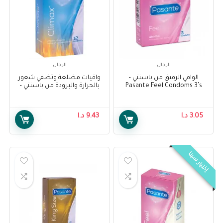
الرجال
الرجال
الواقي الرقيق من باسنتي –
واقيات مضلعة وتضفي شعور
Pasante Feel Condoms 3’s
بالحرارة والبرودة من باسنتي –
Pasante Climax Condoms 12’s
3.05
د.ا
9.43
د.ا
إختيار سينا