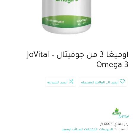
اوميغا 3 من جوفيتال – JoVital
Omega 3
أضف إلى القائمة المفضلة
أضف للمقارنة
JoVital
رمز المنتج:
JV-0008
التصنيفات
البروتينات
,
المكملات الغذائية
,
اوميغا