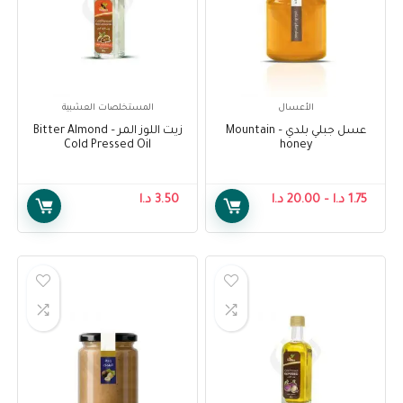
الأعسال
المستخلصات العشبية
عسل جبلي بلدي – Mountain
زيت اللوز المر – Bitter Almond
Cold Pressed Oil
honey
1.75
د.ا
–
20.00
د.ا
3.50
د.ا