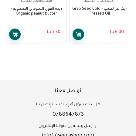
المستخلصات العشبية
المستخلصات العشبية
زيت بذر العنب – Grap Seed Cold
زبدة الفول السوداني العضوية –
Organic peanut butter
Pressed Oil
6.00
د.ا
3.50
د.ا
تواصل معنا
هل لديك سؤال أو إستفسار؟ إتصل بنا
0788647873
أو أرسل رسالة إلى عنواننا الإلكتروني
info(a)seenashop.com