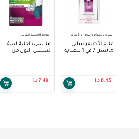
العناية بالأقدام واليدين والأظافر
الفوط الصحية للنفاس
علاج الأظافر سالي
ملابس داخلية ليلية
هانسن 7 في 1 للعناية
لسلس البول من
الكاملة شفاف 13.3
ديبيند, امتصاص فائق,
مل – Sally Hansen
قياس XL – Depend
Underwear Pnats For
Complete Care 7-IN-
Women, XL
1 Nail Treatment
8.45
د.ا
7.49
د.ا
Clear 13.3 ml