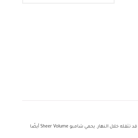
مثالي للشعر الناعم . ينظف كل خصلة بلطف ويمنح شعرك مزيدًا من الحجم والتحكم في التصفيف ، دون ترك أي تراكمات ثقيلة قد تثقله خلال النهار. يحمي شامبو Sheer Volume أيضًا