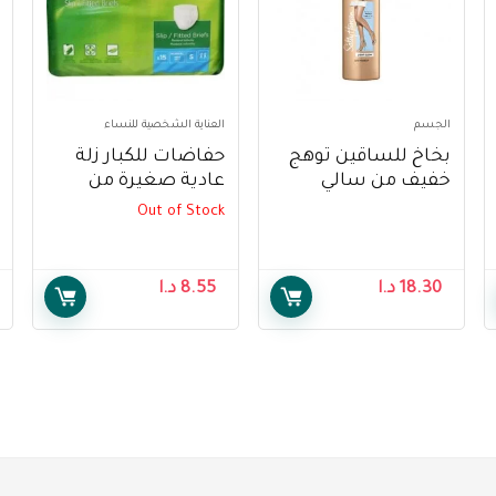
الجسم
العناية الشخصية للنساء
بخاخ للساقين توهج
حفاضات للكبار زلة
خفيف من سالي
عادية صغيرة من
هانسن ، 130 مل –
ديبند ، 15 قطعة –
Out of Stock
Depend Adult
Sally Hansen Air
Diapers Slip Normal
Brush Legs Light
Small, 15 pcs
Glow , 130 ml
18.30
د.ا
8.55
د.ا