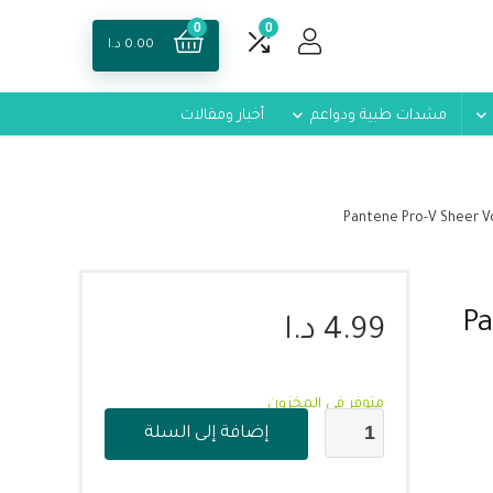
0
0
0.00
د.ا
مشدات طبية ودواعم
أخبار ومقالات
Pa
4.99
د.ا
متوفر في المخزون
إضافة إلى السلة