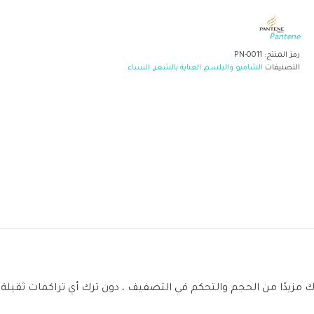
Pantene
رمز المنتج:
PN-0011
التصنيفات
الشامبو والبلسم
,
العناية بالشعر
,
النساء