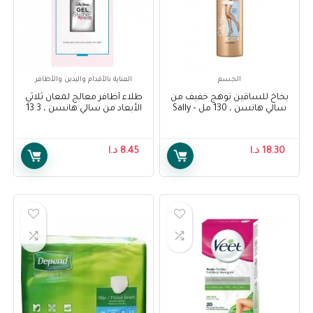
الجسم
العناية بالأقدام واليدين والأظافر
بخاخ للساقين توهج خفيف من
طلاء أظافر معالج لمعان ثلاثي
سالي هانسن ، 130 مل – Sally
الأبعاد من سالي هانسن ، 13.3
Hansen Air Brush Legs Light
مل – Sally Hansen Treatment
Gel Shine 3D Top Coat Nail
Glow , 130 ml
Polish, 13.3 ml
18.30
د.ا
8.45
د.ا