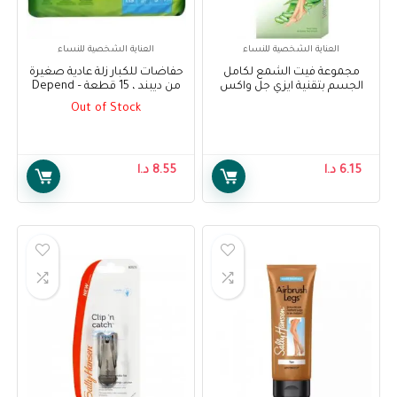
العناية الشخصية للنساء
العناية الشخصية للنساء
مجموعة فيت الشمع لكامل
حفاضات للكبار زلة عادية صغيرة
الجسم بتقنية ايزي جل واكس
من ديبند ، 15 قطعة – Depend
للبشرة الجافة 20 شريحة – Veet
Adult Diapers Slip Normal
Out of Stock
Small, 15 pcs
Full Body Waxing Kit Easy Gel
Wax Technology Dry Skin 20
Strips
6.15
د.ا
8.55
د.ا