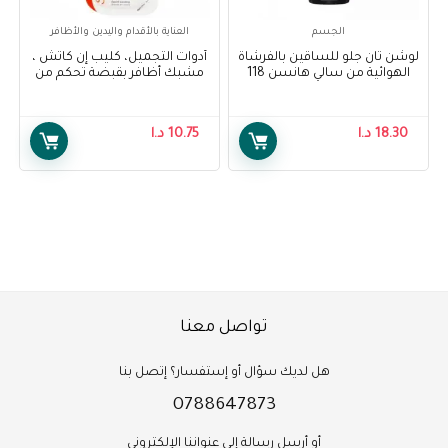
الجسم
العناية بالأقدام واليدين والأظافر
لوشن تان جلو للساقين بالفرشاة
أدوات التجميل، كليب إن كاتش ،
الهوائية من سالي هانسن 118
مشبك أظافر بقبضة تحكم من
مل ، عبوة من 1 – Sally Hansen
سالي هانسن – Sally Hansen
Beauty Tools, Clip N Catch,
Air Brush Legs Tan Glow Lotion,
Control Grip Nail Clip
118 ml, Pack Of 1
18.30
د.ا
10.75
د.ا
W/Catcher
تواصل معنا
هل لديك سؤال أو إستفسار؟ إتصل بنا
0788647873
أو أرسل رسالة إلى عنواننا الإلكتروني