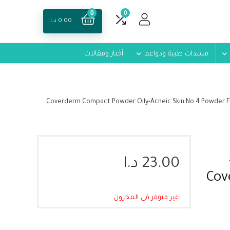
0
0
0.00
د.ا
مشدات طبية ودواعم
أخبار ومقالات
ب الشباب رقم 4 10غرام من كوفيرديرم – Coverderm Compact Powder Oily-Acneic Skin No 4 Powder For Oily-Acne Skin
23.00
د.ا
Cov
غير متوفر في المخزون