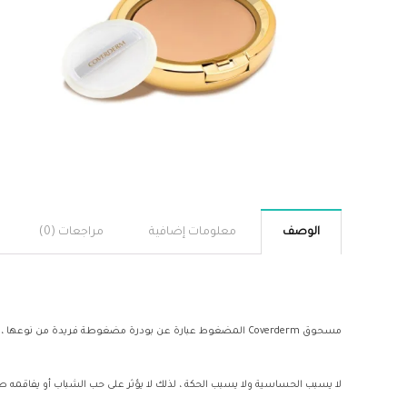
الوصف
معلومات إضافية
مراجعات (0)
مسحوق Coverderm المضغوط عبارة عن بودرة مضغوطة فريدة من نوعها ، مصممة خصيصًا في 3 أنواع مختلفة (عادية ، وحب الشباب الدهني ، وحساسة للجفاف) لتلبية الاحتياجات الفردية لكل بشرة. يعطي ملمسًا مخمليًا وإشراقًا للبشرة.
لا يسبب الحساسية ولا يسبب الحكة ، لذلك لا يؤثر على حب الشباب أو يفاقمه طوا