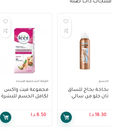
منتجات ذات صله
الجسم
العناية الشخصية للنساء
بخاخة بخاخ للساق
مجموعة فيت واكس
تان جلو من سالي
لكامل الجسم للبشرة
هانسن، 130 مل –
العادية ، تقنية ايزي
Sally Hansen
جل واكس ، 20
18.30
د.ا
8.50
د.ا
Airbrush Legs Tan
شريحة – Veet Full
Body Waxing Kit for
Glow, 130 ml
Normal Skin, Easy-