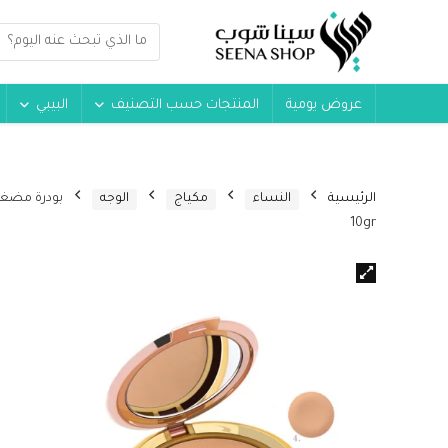
عروض يومية
المنتجات حسب التصنيف
البيبي
الرئيسية
النساء
مكياج
الوجه
10gr