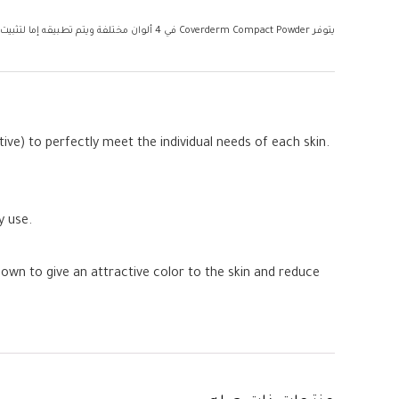
يتوفر Coverderm Compact Powder في 4 ألوان مختلفة ويتم تطبيقه إما لتثبيت مكياج التراكب ، أو بمفرده لإعطاء لون جذاب للبشرة وتقليل ظهور الخطوط الدقيقة.
ve) to perfectly meet the individual needs of each skin.
y use.
 own to give an attractive color to the skin and reduce