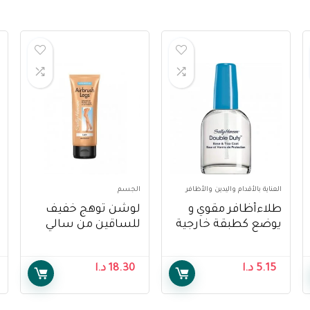
العناية بالأقدام واليدين والأظافر
الجسم
طلاءأظافر مقوي و
لوشن توهج خفيف
يوضع كطبقة خارجية
للساقين من سالي
للمناكير من سالي
هانسن ، 118 مل ،
هانسن – Sally
عبوة من 1 – Sally
5.15
د.ا
18.30
د.ا
Hansen Air Brush
Hansen Double Duty-
Legs Light Glow
Base & Top Coat
Lotion, 118 ml, Pack