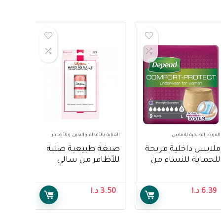
الفوط الصحية للنفاس
العناية بالأقدام واليدين والأظافر
ملابس داخلية مريحة
صبغة طبيعية صلبة
للحماية للنساء من
للأظافر من سالي
ديبند ، سوبر سروال
هانسن ، 13.3 مل –
نسائي كبير ، 9 قطع –
Sally Hansen
6.39
د.ا
3.50
د.ا
Treatment, Hard As
Depend Comfort
Nails Natural Tint,
Protect Underwear
13.3ml
for Women, Super