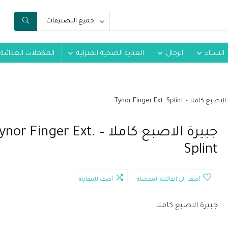
جميع التصنيفات
النساء
الرجال
العناية الصحية المنزلية
المكملات الغذائية
 كاملا – Tynor Finger Ext. Splint
جبيرة الاصبع كاملا – nor Finger Ext
Splint
أضف إلى القائمة المفضلة
أضف للمقارنة
جبيرة الاصبع كاملا