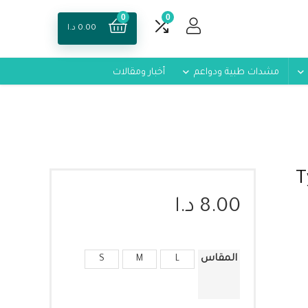
0
0
0.00
د.ا
مشدات طبية ودواعم
أخبار ومقالات
Ty.
8.00
د.ا
المقاس
S
M
L