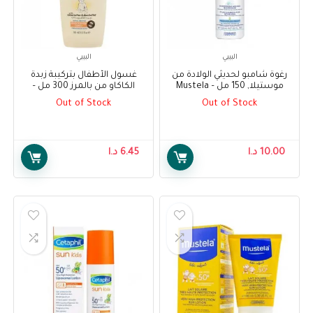
البيبي
البيبي
رغوة شامبو لحديثي الولادة من
غسول الأطفال بتركيبة زبدة
موستيلا, 150 مل – Mustela
الكاكاو من بالمرز 300 مل –
Palmer’s Cocoa Butter
Foam Shampoo for Newborns
Out of Stock
Out of Stock
Formula Baby Wash 300 ml
150 ml
10.00
د.ا
6.45
د.ا