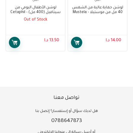
البيبي
البيبي
لوشن حماية عالية من الشمس
لوشن الأطفال اليومي من
40 مل من موستيلا – Mustela
سيتافيل (400 مل) – Cetaphil
Baby Daily Lotion (400ml)
Very Hight Protection Sun
Out of Stock
Lotion 40 ml
14.00
د.ا
13.50
د.ا
تواصل معنا
هل لديك سؤال أو إستفسار؟ إتصل بنا
0788647873
أو أرسل رسالة إلى عنواننا الإلكتروني