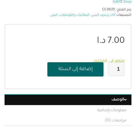
Seena Shop
رمز المنتج:
CC-0025
التصنيفات
أثاث وغرف البيبي
,
البطانيات والكوفليات
,
البيبي
7.00
د.ا
متوفر في المخزون
إضافة إلى السلة
الوصف
معلومات إضافية
مراجعات (0)