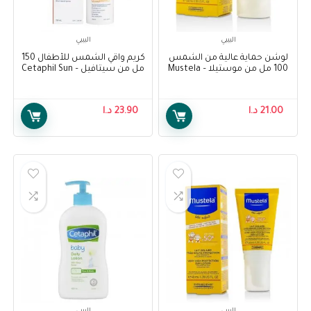
البيبي
البيبي
لوشن حماية عالية من الشمس
كريم واقي الشمس للأطفال 150
100 مل من موستيلا – Mustela
مل من سيتافيل – Cetaphil Sun
Kids Liposomal Lotion
Very Hight Protection Sun
Spf50+150ml
Lotion 100ml
21.00
د.ا
23.90
د.ا