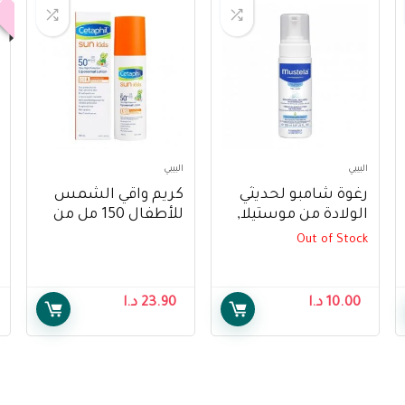
البيبي
البيبي
رغوة شامبو لحديثي
كريم واقي الشمس
الولادة من موستيلا,
للأطفال 150 مل من
150 مل – Mustela
سيتافيل – Cetaphil
Out of Stock
Sun Kids Liposomal
Foam Shampoo for
Lotion Spf50+150ml
Newborns 150 ml
10.00
د.ا
23.90
د.ا