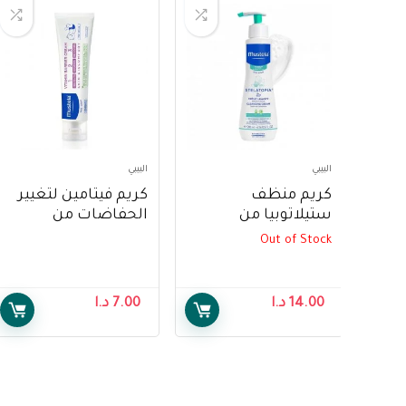
البيبي
البيبي
كريم منظف
كريم فيتامين لتغيير
ستيلاتوبيا من
الحفاضات من
موستيلا 200 مل –
موستيلا 100 مل –
Out of Stock
Mustela Vitamin
Mustela Stelatopia
Barrier Cream 100
Cleansing Cream
ml
200ml
14.00
د.ا
7.00
د.ا