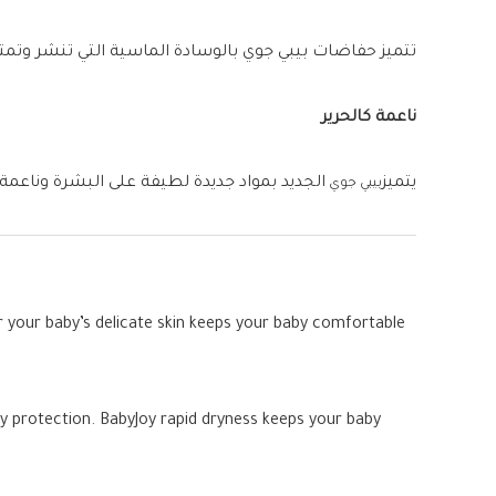
تتميز حفاضات بيبي جوي بالوسادة الماسية التي تنشر وتمتص 6 أكواب من البول داخل الفوطة لتمنح طفلك جفافاً إضافياً لاستخدام أطول وحماية إضافية ض
ناعمة كالحرير
يتميز
الجديد بمواد جديدة لطيفة على البشرة وناعمة ك
بيبي جوي
 your baby’s delicate skin keeps your baby comfortable
ry protection. BabyJoy rapid dryness keeps your baby