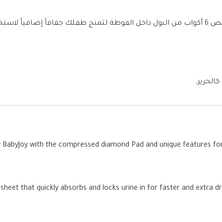
د التسرب.
الحرير.
w BabyJoy with the compressed diamond Pad and unique features for
heet that quickly absorbs and locks urine in for faster and extra d