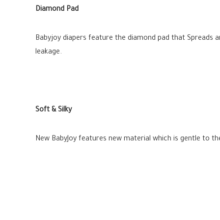
Diamond Pad
Babyjoy diapers feature the diamond pad that Spreads an
leakage.
Soft & Silky
New BabyJoy features new material which is gentle to the 