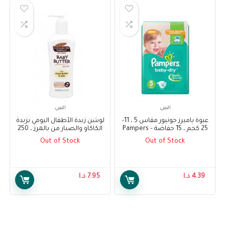
البيبي
البيبي
عبوة بامبرز جونيور مقاس 5 ، 11-
لوشن زبدة الأطفال اليومي بزبدة
25 كجم ، 15 حفاضة – Pampers
الكاكاو والصبار من بالمرز ، 250
Pack Junior Size 5, 11-25 kg, 15
مل – Palmer’s Baby Butter
Out of Stock
Out of Stock
Daily Lotion with Cocoa Butter
diapers
and Aloe, 250 ml
4.39
د.ا
7.95
د.ا