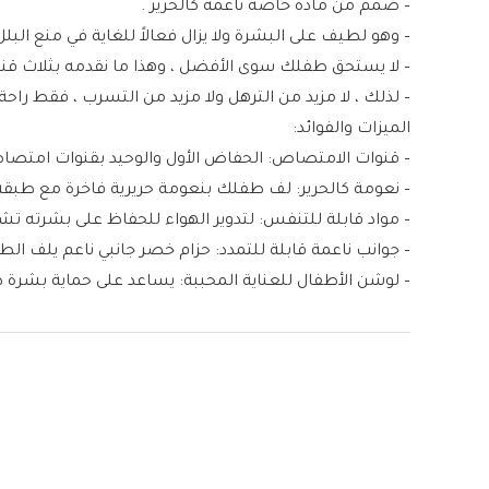
– صُمم من مادة خاصة ناعمة كالحرير .
– وهو لطيف على البشرة ولا يزال فعالاً للغاية في منع البلل
– لا يستحق طفلك سوى الأفضل ، وهذا ما نقدمه بثلاث قنوات ماصة تو
– لذلك ، لا مزيد من الترهل ولا مزيد من التسرب ، فقط را
الميزات والفوائد:
– قنوات الامتصاص: الحفاض الأول والوحيد بقنوات امتصاص جديدة تسا
– نعومة كالحرير: لف طفلك بنعومة حريرية فاخرة مع طبقة
– مواد قابلة للتنفس: لتدوير الهواء للحفاظ على بشرته ت
– جوانب ناعمة قابلة للتمدد: حزام خصر جانبي ناعم يلف ا
– لوشن الأطفال للعناية المحببة: يساعد على حماية بش