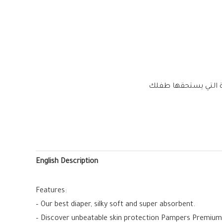
رة التي يستحقها طفلك
English Description
Features:
– Our best diaper, silky soft and super absorbent.
– Discover unbeatable skin protection Pampers Premium