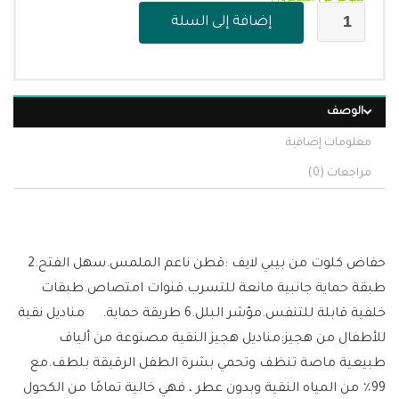
إضافة إلى السلة
الوصف
معلومات إضافية
مراجعات (0)
حفاض كلوت من بيبي لايف :قطن ناعم الملمس.سهل الفتح.2
طبقة حماية جانبية مانعة للتسرب.قنوات امتصاص.طبقات
خلفية قابلة للتنفس.مؤشر البلل.6 طريقة حماية. مناديل نقية
للأطفال من هجيز:مناديل هجيز النقية مصنوعة من ألياف
طبيعية ماصة تنظف وتحمي بشرة الطفل الرقيقة بلطف.مع
99٪ من المياه النقية وبدون عطر ، فهي خالية تمامًا من الكحول