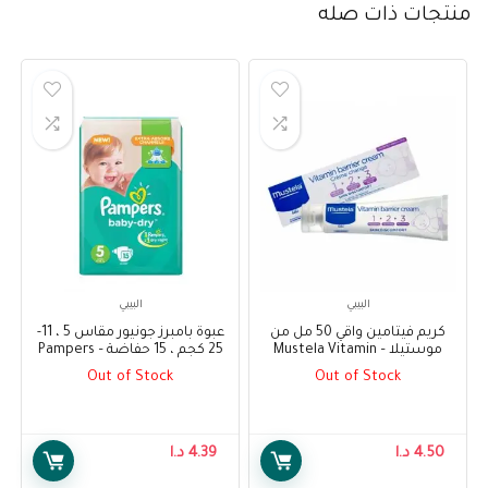
منتجات ذات صله
البيبي
البيبي
كريم فيتامين واقي 50 مل من
عبوة بامبرز جونيور مقاس 5 ، 11-
موستيلا – Mustela Vitamin
25 كجم ، 15 حفاضة – Pampers
Pack Junior Size 5, 11-25 kg, 15
Barrier Cream 50 ml
Out of Stock
Out of Stock
diapers
4.50
د.ا
4.39
د.ا