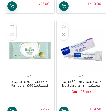
10.00
د.ا
12.00
د.ا
البيبي
البيبي
كريم فيتامين واقي 50 مل من
عبوة مناديل بامبرز للبشرة
موستيلا – Mustela Vitamin
الحساسة (56) – Pampers
Sensitive Protect Baby Wipes
Barrier Cream 50 ml
Out of Stock
Pack (56)
4.50
د.ا
2.99
د.ا