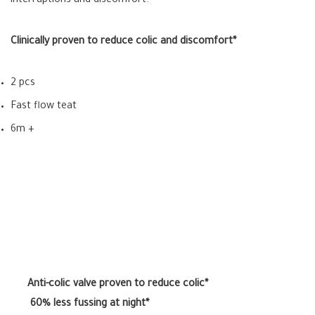
interruptions and discomfort.
Clinically proven to reduce colic and discomfort*
2 pcs
Fast flow teat
6m +
Anti-colic valve proven to reduce colic*
60% less fussing at night*