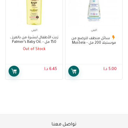
البيبي
البيبي
زيت الأطفال لبشرة من بالمرز ،
سائل منظف للرضع من
150 مل – Palmer’s Baby Oil,
موستيلا 200 مل – Mustela
150ml Pump Bottle
Cleansing Milk 200ml
Out of Stock
5.00
د.ا
6.45
د.ا
تواصل معنا