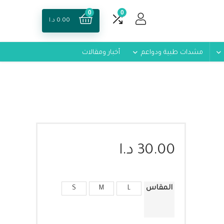
0
0
0.00
د.ا
مشدات طبية ودواعم
أخبار ومقالات
30.00
د.ا
المقاس
S
M
L