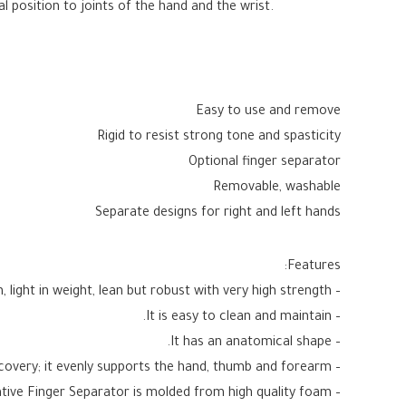
l position to joints of the hand and the wrist.
Easy to use and remove
Rigid to resist strong tone and spasticity
Optional finger separator
Removable, washable
Separate designs for right and left hands
Features:
– Molded from high quality rigid polymer, it is lean, light in weight, lean but robust with very high strength.
– It is easy to clean and maintain.
– It has an anatomical shape.
– It immobilizes the hand in functional position during recovery; it evenly supports the hand, thumb and forearm.
– Innovative Finger Separator is molded from high quality foam.