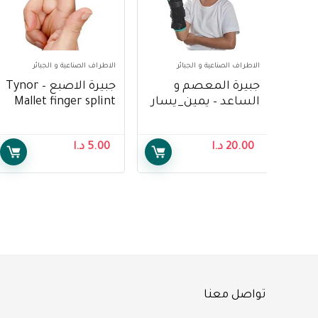
الاطراف الصناعية و الجبائر
الاطراف الصناعية و الجبائر
جبيرة المعصم و
جبيرة الاصبع – Tynor
الساعد – يمين_يسار
Mallet finger splint
– Tynor Wrist and
forearm splint
20.00
د.ا
5.00
د.ا
(Right _ Left)
تواصل معنا