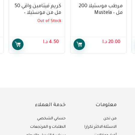
مرطب موستيلا 200
كريم فيتامين واقي 50
مل – Mustela
مل من موستيلا –
Mustela Vitamin
Stelatopia Balm 200
Out of Stock
Barrier Cream 50 ml
ml
20.00
د.ا
4.50
د.ا
معلومات
خدمة العملاء
من نحن
حسابي الشخصي
الاسئلة الاكثر تكرارا
الطلبات و المرتجعات