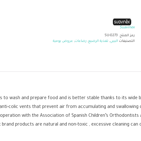
Suavinex
رمز المنتج:
SU-0273
التصنيفات
البيبي
,
تغذية الرضيع
,
رضاعات
,
عروض يومية
ts to wash and prepare food and is better stable thanks to its wid
 anti-colic vents that prevent air from accumulating and swallowing du
operation with the Association of Spanish Children’s Orthodontists
 brand products are natural and non-toxic , excessive cleaning ca