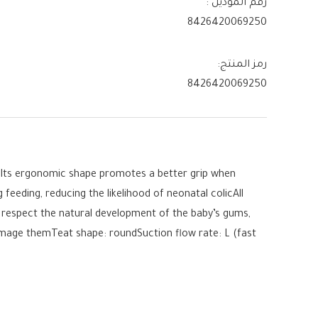
رقم الموديل :
8426420069250
رمز المنتج:
8426420069250
omIts ergonomic shape promotes a better grip when
feeding, reducing the likelihood of neonatal colicAll
d respect the natural development of the baby’s gums,
damage themTeat shape: roundSuction flow rate: L (fast