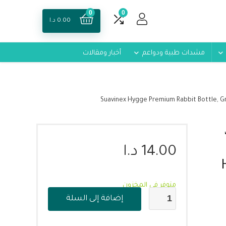
0
0
0.00
د.ا
مشدات طبية ودواعم
أخبار ومقالات
14.00
د.ا
متوفر في المخزون
إضافة إلى السلة