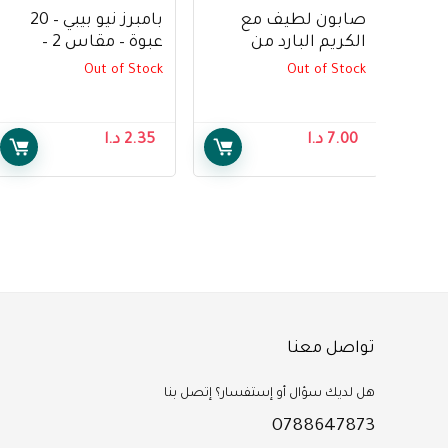
صابون لطيف مع
بامبرز نيو بيبي – 20
الكريم البارد من
عبوة – مقاس 2 –
موستيلا 150 جم –
Pampers New Baby –
Out of Stock
Out of Stock
20 Pack – Size 2
Mustela Gentle Soap
with Cold Cream 100
g
7.00
د.ا
2.35
د.ا
تواصل معنا
هل لديك سؤال أو إستفسار؟ إتصل بنا
0788647873