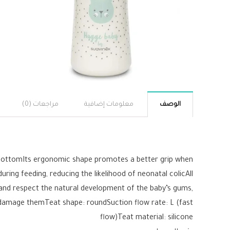
الوصف
معلومات إضافية
مراجعات (0)
e bottomIts ergonomic shape promotes a better grip when
ring feeding, reducing the likelihood of neonatal colicAll
 and respect the natural development of the baby’s gums,
n damage themTeat shape: roundSuction flow rate: L (fast
flow)Teat material: silicone