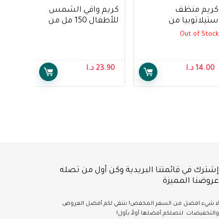
كريم منظف
كريم واقي الشمس
ستيلاتوبيا من
للأطفال 150 مل من
موستيلا 200 مل –
سيتافيل – Cetaphil
Out of Stock
Sun Kids Liposomal
Mustela Stelatopia
Lotion Spf50+150ml
Cleansing Cream
200ml
14.00
د.ا
23.90
د.ا
إشترك في قائمتنا البريدية وكن أول من تصله
عروضنا المميزة
لا شيء
افضل
من السعر المخفض!
ننتقي لكم أفضل العروض
والتخفيضات لتصلكم أفضلها أولاً بأول!