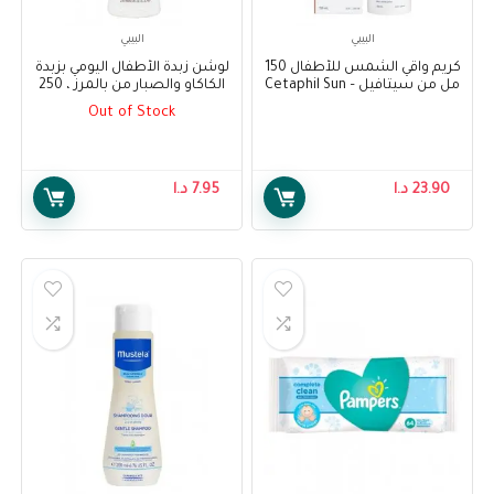
البيبي
البيبي
كريم واقي الشمس للأطفال 150
لوشن زبدة الأطفال اليومي بزبدة
مل من سيتافيل – Cetaphil Sun
الكاكاو والصبار من بالمرز ، 250
Kids Liposomal Lotion
مل – Palmer’s Baby Butter
Out of Stock
Daily Lotion with Cocoa Butter
Spf50+150ml
and Aloe, 250 ml
23.90
د.ا
7.95
د.ا