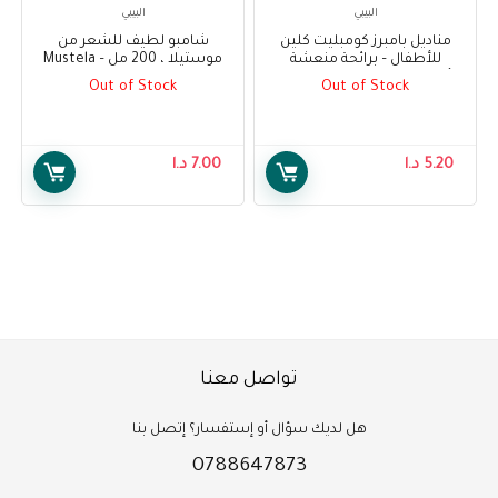
البيبي
البيبي
مناديل بامبرز كومبليت كلين
شامبو لطيف للشعر من
للأطفال – برائحة منعشة
موستيلا ، 200 مل – Mustela
للأطفال ، 64 منديل – Pampers
Gentle Shampoo For Hair
Out of Stock
Out of Stock
200ml
Complete Clean Baby Wipes –
Baby Fresh Scent, 64 Wipes
5.20
د.ا
7.00
د.ا
تواصل معنا
هل لديك سؤال أو إستفسار؟ إتصل بنا
0788647873