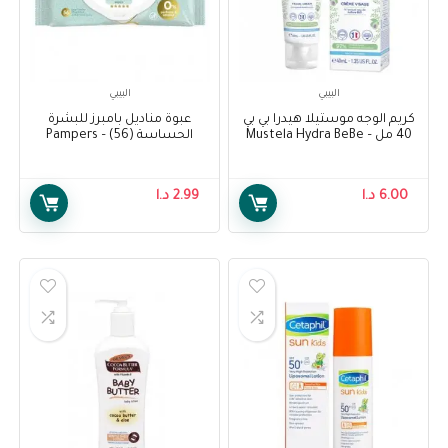
البيبي
البيبي
كريم الوجه موستيلا هيدرا بي بي
عبوة مناديل بامبرز للبشرة
40 مل – Mustela Hydra BeBe
الحساسة (56) – Pampers
Sensitive Protect Baby Wipes
Facial Cream 40 ml
Pack (56)
6.00
د.ا
2.99
د.ا