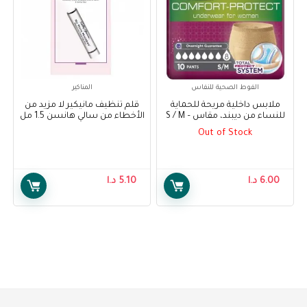
الفوط الصحية للنفاس
المناكير
ملابس داخلية مريحة للحماية
قلم تنظيف مانيكير لا مزيد من
للنساء من ديبند، مقاس S / M –
الأخطاء من سالي هانسن 1.5 مل
– Sally Hansen No More
Depend Comfort Protect
Out of Stock
Mistakes Manicure Clean-Up
Underwear for Women, Super
Pen 1.5 ml
Pants for Female S/M, 10 pcs
6.00
د.ا
5.10
د.ا