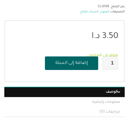
رمز المنتج:
CL-0138
التصنيفات
العيون
,
النساء
,
مكياج
3.50
د.ا
متوفر في المخزون
إضافة إلى السلة
الوصف
معلومات إضافية
مراجعات (0)