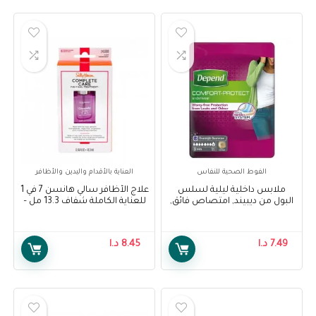
الفوط الصحية للنفاس
العناية بالأقدام واليدين والأظافر
ملابس داخلية ليلية لسلس
علاج الأظافر سالي هانسن 7 في 1
البول من ديبيند, امتصاص فائق,
للعناية الكاملة شفاف 13.3 مل –
قياس XL – Depend Underwear
Sally Hansen Complete Care 7-
IN-1 Nail Treatment Clear 13.3
Pnats For Women, XL
ml
7.49
د.ا
8.45
د.ا