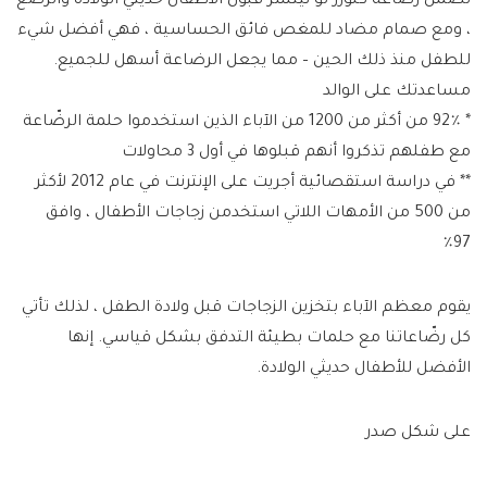
تضمن رضّاعة كلوزر تو نيتشر قبول الأطفال حديثي الولادة والرضع
، ومع صمام مضاد للمغص فائق الحساسية ، فهي أفضل شيء
للطفل منذ ذلك الحين – مما يجعل الرضاعة أسهل للجميع.
مساعدتك على الوالد
* 92٪ من أكثر من 1200 من الآباء الذين استخدموا حلمة الرضّاعة
مع طفلهم تذكروا أنهم قبلوها في أول 3 محاولات
** في دراسة استقصائية أجريت على الإنترنت في عام 2012 لأكثر
من 500 من الأمهات اللاتي استخدمن زجاجات الأطفال ، وافق
97٪
يقوم معظم الآباء بتخزين الزجاجات قبل ولادة الطفل ، لذلك تأتي
كل رضّاعاتنا مع حلمات بطيئة التدفق بشكل قياسي. إنها
الأفضل للأطفال حديثي الولادة.
على شكل صدر