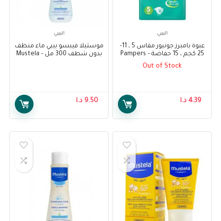
البيبي
البيبي
عبوة بامبرز جونيور مقاس 5 ، 11-
موستيلا فيبسو بيبي ماء منظف
25 كجم ، 15 حفاضة – Pampers
بدون شطف 300 مل – Mustela
PhysiObebe No-Rinse
Pack Junior Size 5, 11-25 kg, 15
Out of Stock
Cleansing Water 300ml
diapers
4.39
د.ا
9.50
د.ا