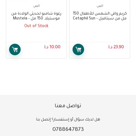
البيبي
البيبي
كريم واقي الشمس للأطفال 150
رغوة شامبو لحديثي الولادة من
مل من سيتافيل – Cetaphil Sun
موستيلا, 150 مل – Mustela
Foam Shampoo for Newborns
Kids Liposomal Lotion
Out of Stock
150 ml
Spf50+150ml
23.90
د.ا
10.00
د.ا
تواصل معنا
هل لديك سؤال أو إستفسار؟ إتصل بنا
0788647873