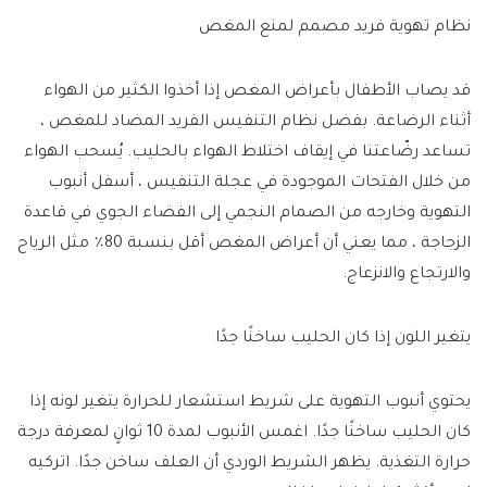
نظام تهوية فريد مصمم لمنع المغص
قد يصاب الأطفال بأعراض المغص إذا أخذوا الكثير من الهواء
أثناء الرضاعة. بفضل نظام التنفيس الفريد المضاد للمغص ،
تساعد رضّاعتنا في إيقاف اختلاط الهواء بالحليب. يُسحب الهواء
من خلال الفتحات الموجودة في عجلة التنفيس ، أسفل أنبوب
التهوية وخارجه من الصمام النجمي إلى الفضاء الجوي في قاعدة
الزجاجة ، مما يعني أن أعراض المغص أقل بنسبة 80٪ مثل الرياح
والارتجاع والانزعاج.
يتغير اللون إذا كان الحليب ساخنًا جدًا
يحتوي أنبوب التهوية على شريط استشعار للحرارة يتغير لونه إذا
كان الحليب ساخنًا جدًا. اغمس الأنبوب لمدة 10 ثوانٍ لمعرفة درجة
حرارة التغذية. يظهر الشريط الوردي أن العلف ساخن جدًا. اتركيه