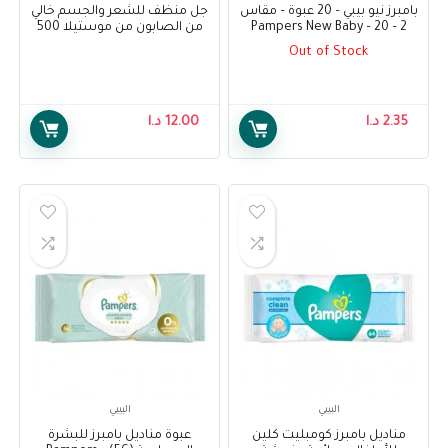
بامبرز نيو بيبي – 20 عبوة – مقاس
جل منظف للشعر والجسم خالي
2 – Pampers New Baby – 20
من الصابون من موستيلا 500
Pack – Size 2
مل – Mustela Soap-free
Out of Stock
Cleansing Gel Hair and Body
Wash 500 ml
2.35
د.ا
12.00
د.ا
البيبي
البيبي
مناديل بامبرز كومبليت كلين
عبوة مناديل بامبرز للبشرة