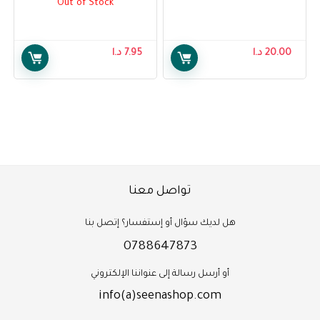
Out of Stock
Daily Lotion with Cocoa Butter
and Aloe, 250 ml
20.00
د.ا
7.95
د.ا
تواصل معنا
هل لديك سؤال أو إستفسار؟ إتصل بنا
0788647873
أو أرسل رسالة إلى عنواننا الإلكتروني
info(a)seenashop.com