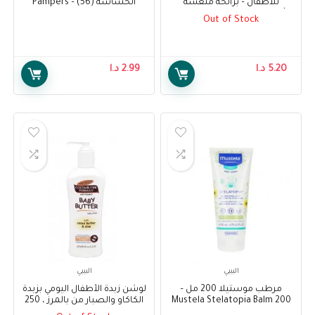
للأطفال – برائحة منعشة
الحساسة (56) – Pampers
للأطفال ، 64 منديل – Pampers
Sensitive Protect Baby Wipes
Out of Stock
Pack (56)
Complete Clean Baby Wipes –
Baby Fresh Scent, 64 Wipes
5.20
د.ا
2.99
د.ا
البيبي
البيبي
مرطب موستيلا 200 مل –
لوشن زبدة الأطفال اليومي بزبدة
Mustela Stelatopia Balm 200
الكاكاو والصبار من بالمرز ، 250
ml
مل – Palmer’s Baby Butter