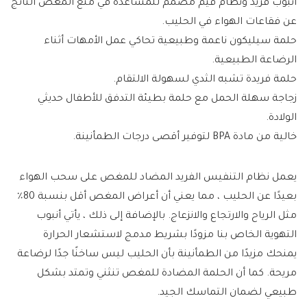
أنبوب فريد ونظام قيم مصمم للمساعدة في منع المغص الناتج
عن فقاعات الهواء في الحليب.
حلمة سيليكون ناعمة وطبيعية تحاكي عمل الأمهات أثناء
الرضاعة الطبيعية.
حلمة فريدة تشبه الثدي لسهولة الالتقام.
زجاجة سهلة الحمل مع حلمة بطيئة التدفق للأطفال حديثي
الولادة.
خالية من مادة BPA لتوفير أقصى درجات الطمأنينة.
يعمل نظام التنفيس الفريد المضاد للمغص على سحب الهواء
بعيدًا عن الحليب ، مما يعني أن أعراض المغص أقل بنسبة 80٪
مثل الرياح والارتجاع والانزعاج. بالإضافة إلى ذلك ، يأتي أنبوب
التهوية الخاص بنا مزودًا بشريط مدمج لاستشعار الحرارة
يمنحك مزيدًا من الطمأنينة بأن الحليب ليس ساخنًا جدًا لرضاعة
مريحة. كما أن الحلمة المضادة للمغص تنثني وتمتد بشكل
طبيعي لضمان التماسك الجيد.