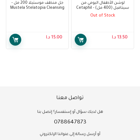
لوشن الأطفال اليومي من
جل منظف موستيلا 200 مل –
سيتافيل (400 مل) – Cetaphil
Mustela Stelatopia Cleansing
Gel 200ml
Baby Daily Lotion (400ml)
Out of Stock
13.50
د.ا
15.00
د.ا
تواصل معنا
هل لديك سؤال أو إستفسار؟ إتصل بنا
0788647873
أو أرسل رسالة إلى عنواننا الإلكتروني