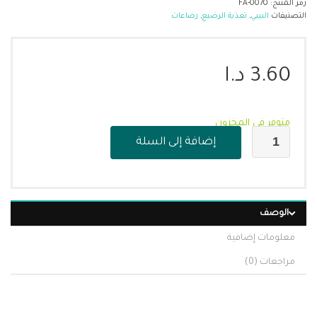
رمز المنتج:
FA-0070
التصنيفات
البيبي
,
تغذية الرضيع
,
رضاعات
3.60
د.ا
متوفر في المخزون
إضافة إلى السلة
الوصف
معلومات إضافية
مراجعات (0)