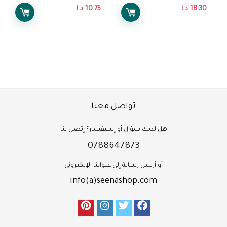
Control Grip Nail Clip
18.30
د.ا
10.75
د.ا
W/Catcher
تواصل معنا
هل لديك سؤال أو إستفسار؟ إتصل بنا
0788647873
أو أرسل رسالة إلى عنواننا الإلكتروني
info(a)seenashop.com