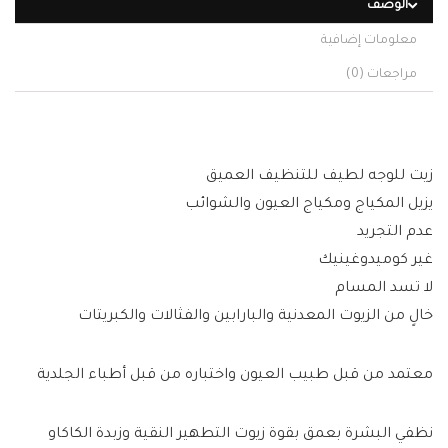
الوصف
معلومات إضافية
مراجعات (0)
زيت للوجه لطيف للتنظيف العميق
يزيل المكياج ومكياج العيون والشوائب
عدم التجريد
غير كوميدوغينيك
لا تسد المسام
خالٍ من الزيوت المعدنية والبارابين والفثالات والكبريتات
معتمد من قبل طبيب العيون واختباره من قبل أطباء الجلدية
نظفي البشرة بعمق بقوة زيوت التطهير النقية وزبدة الكاكاو