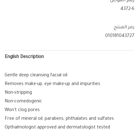
رقم الموديل :
4372-6
رمز المنتج:
010181043727
English Description
Gentle deep cleansing facial oil
Removes make-up, eye make-up and impurities
Non-stripping
Non-comedogenic
Won't clog pores
Free of mineral oil, parabens, phthalates and sulfates
Opthalmologist approved and dermatologist tested