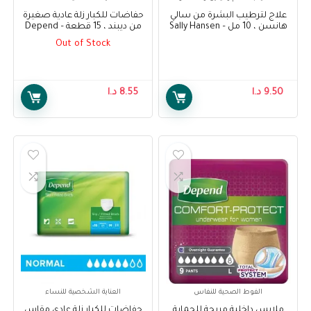
علاج لترطيب البشرة من سالي
حفاضات للكبار زلة عادية صغيرة
هانسن ، 10 مل – Sally Hansen
من ديبند ، 15 قطعة – Depend
Adult Diapers Slip Normal
Moisture Rehab Treatment, 10
Out of Stock
Small, 15 pcs
ml
9.50
د.ا
8.55
د.ا
الفوط الصحية للنفاس
العناية الشخصية للنساء
ملابس داخلية مريحة للحماية
حفاضات للكبار زلة عادي مقاس