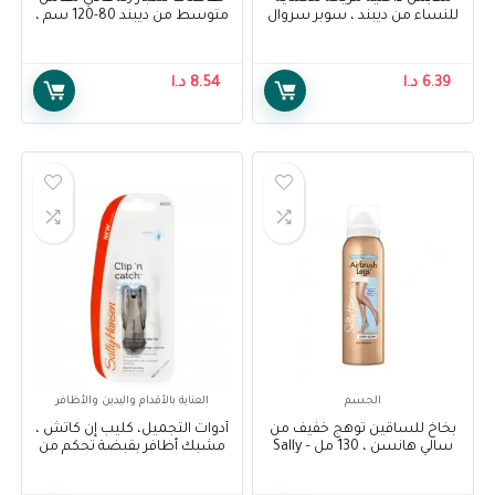
للنساء من ديبند ، سوبر سروال
متوسط من ديبند 80-120 سم ،
نسائي كبير ، 9 قطع – Depend
15 قطعة – Depend Adult
Diapers Slip Normal M 80-120
Comfort Protect Underwear
cm, 15 pcs
for Women, Super Pants for
6.39
د.ا
8.54
د.ا
Female Large, 9 pcs
الجسم
العناية بالأقدام واليدين والأظافر
بخاخ للساقين توهج خفيف من
أدوات التجميل، كليب إن كاتش ،
سالي هانسن ، 130 مل – Sally
مشبك أظافر بقبضة تحكم من
Hansen Air Brush Legs Light
سالي هانسن – Sally Hansen
Beauty Tools, Clip N Catch,
Glow , 130 ml