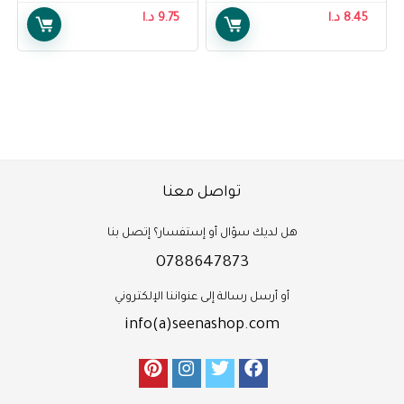
ml
8.45
د.ا
9.75
د.ا
تواصل معنا
هل لديك سؤال أو إستفسار؟ إتصل بنا
0788647873
أو أرسل رسالة إلى عنواننا الإلكتروني
info(a)seenashop.com