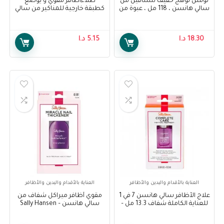
لوشن توهج خفيف للساقين من
طلاءأظافر مقوي و يوضع
سالي هانسن ، 118 مل ، عبوة من
كطبقة خارجية للمناكير من سالي
1 – Sally Hansen Air Brush Legs
هانسن – Sally Hansen Double
Duty- Base & Top Coat
Light Glow Lotion, 118 ml, Pack
Of 1
18.30
د.ا
5.15
د.ا
العناية بالأقدام واليدين والأظافر
العناية بالأقدام واليدين والأظافر
علاج الأظافر سالي هانسن 7 في 1
مقوي أظافر ميراكل شفاف من
للعناية الكاملة شفاف 13.3 مل –
سالي هانسن – Sally Hansen
Miracle Nail Thickener Clear
Sally Hansen Complete Care 7-
IN-1 Nail Treatment Clear 13.3