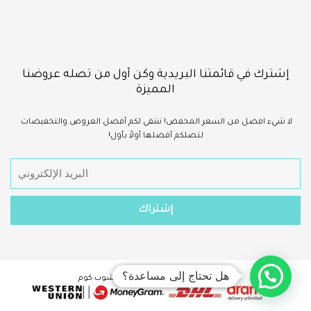
إشترك في قائمتنا البريدية وكن أول من تصله عروضنا
المميزة
لا شيء
افضل
من السعر المخفض!
ننتقي لكم أفضل العروض والتخفيضات
لتصلكم أفضلها أولاً بأول!
هل تحتاج إلى مساعدة؟
حقوق الطبع والنشر ©2023 - سينا شوب.كوم