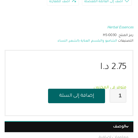
أضف إلى القائمة المفضلة
أضف للمقارنة
Herbal Essences
رمز المنتج:
HS-0030
التصنيفات
الشامبو والبلسم
,
العناية بالشعر
,
النساء
2.75
د.ا
متوفر في المخزون
إضافة إلى السلة
الوصف
معلومات إضافية