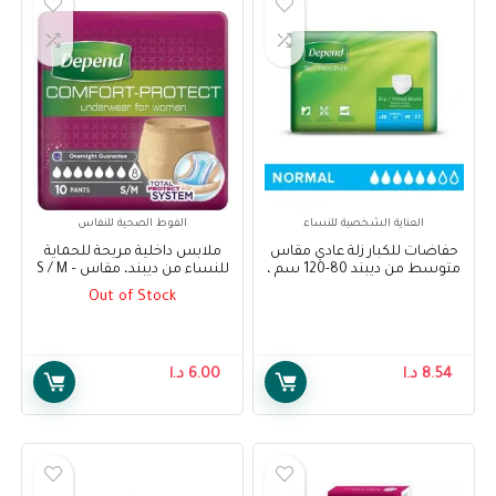
العناية الشخصية للنساء
الفوط الصحية للنفاس
حفاضات للكبار زلة عادي مقاس
ملابس داخلية مريحة للحماية
متوسط من ديبند 80-120 سم ،
للنساء من ديبند، مقاس S / M –
15 قطعة – Depend Adult
Depend Comfort Protect
Out of Stock
Underwear for Women, Super
Diapers Slip Normal M 80-120
Pants for Female S/M, 10 pcs
cm, 15 pcs
8.54
د.ا
6.00
د.ا