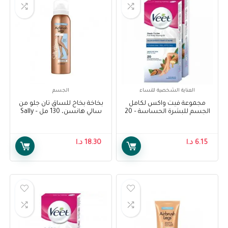
العناية الشخصية للنساء
الجسم
مجموعة فيت واكس لكامل
بخاخة بخاخ للساق تان جلو من
الجسم للبشرة الحساسة – 20
سالي هانسن، 130 مل – Sally
شريحة – Veet Full Body Waxing
Hansen Airbrush Legs Tan
Glow, 130 ml
Kit for Sensitive Skin – 20
Strips
6.15
د.ا
18.30
د.ا