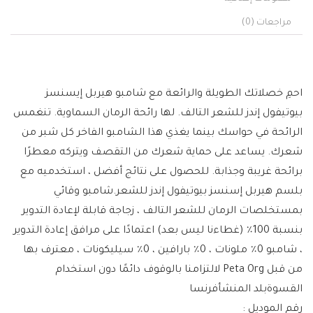
مراجعات (0)
احمِ خصلاتك الطويلة والرائعة مع شامبو هيربل إيسنسز
بيوتيفول إندز للشعر التالف. لها رائحة الرمان السماوية. تنغمس
الرائحة في حواسك بينما يغذي هذا الشامبو الفاخر كل شبر من
شعرك. يساعد على حماية شعرك من التقصف ويتركه معطرًا
برائحة غريبة وجذابة. للحصول على نتائج أفضل ، استخدميه مع
بلسم هيربل إسنسز بيوتيفول إندز للشعر.شامبو وقائي
بمستخلصات الرمان للشعر التالف ، زجاجة قابلة لإعادة التدوير
بنسبة 100٪ (غطاءنا ليس بعد) اعتمادًا على مرافق إعادة التدوير
، شامبو 0٪ ملونات ، 0٪ بارافين ، 0٪ سيليكونات ، معترف بها
من قبل Peta Org لالتزامنا بالوقوف دائمًا دون استخدام
القسوةبلد المنشأفرنسا
رقم الموديل :