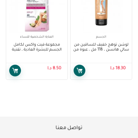
الجسم
العناية الشخصية للنساء
لوشن توهج خفيف للساقين من
مجموعة فيت واكس لكامل
سالي هانسن ، 118 مل ، عبوة من
الجسم للبشرة العادية ، تقنية
1 – Sally Hansen Air Brush Legs
ايزي جل واكس ، 20 شريحة –
Veet Full Body Waxing Kit for
Light Glow Lotion, 118 ml, Pack
Normal Skin, Easy-Gelwax
Of 1
18.30
د.ا
8.50
د.ا
Technology 20 strips
تواصل معنا