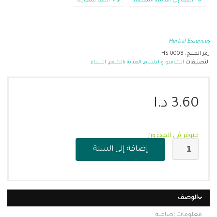
أضف إلى القائمة المفضلة
أضف للمقارنة
Herbal Essences
رمز المنتج:
HS-0008
التصنيفات
الشامبو والبلسم
,
العناية بالشعر
,
النساء
3.60
د.ا
متوفر في المخزون
إضافة إلى السلة
الوصف
معلومات إضافية