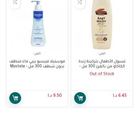
البيبي
البيبي
غسول الأطفال بتركيبة زبدة
موستيلا فيبسو بيبي ماء منظف
الكاكاو من بالمرز 300 مل –
بدون شطف 300 مل – Mustela
PhysiObebe No-Rinse
Palmer’s Cocoa Butter
Out of Stock
Cleansing Water 300ml
Formula Baby Wash 300 ml
6.45
د.ا
9.50
د.ا