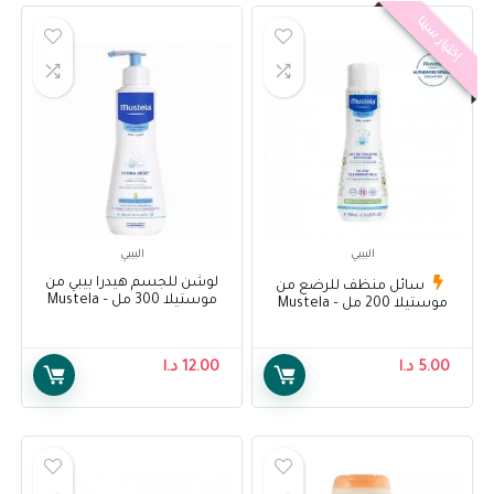
إختيار سينا
البيبي
البيبي
لوشن للجسم هيدرا بيبي من
سائل منظف للرضع من
موستيلا 300 مل – Mustela
موستيلا 200 مل – Mustela
Hydra Bebe Body Lotion 300
Cleansing Milk 200ml
ml
5.00
د.ا
12.00
د.ا