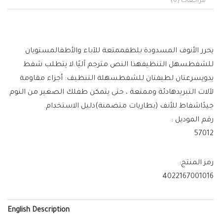
مراجعات (0)
يحرر الأنوف المسدودة بلطفممتعة للآباء والأطفالمستويان
للشفطسهل التنظيفهذا النص مترجم آليًا.لا يتطلب شفط
يدويسرعتان لطيفتان للشفطسهلة التنظيف: أجزاء مقاومة
لآلات التبريدهادئة وممتعة ، حتى يتمكن طفلك الصغير من النوم
جيدًاشفاط للأنف (بطاريات متضمنة)دليل الاستخدام.
رقم الموديل :
57012
رمز المنتج:
4022167001016
English Description