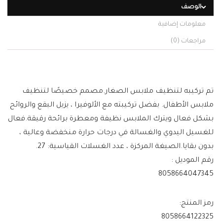
الوصف
معلومات إضافية
مراجعات (0)
تم تركيبه لتنظيف ملابس الصغار.مصمم خصيصًا لتنظيف
ملابس الأطفال. بفضل تركيبته مع الألوفيرا ، يزيل البقع والروائح
بشكل فعال ويترك الملابس نظيفة ومعطرة برائحة رقيقة.فعال
للغسيل اليدوي والغسالة في درجات حرارة منخفضة وعالية ،
بدون بقايا.الصيغة المركزة ، عدد الغسلات القياسية: 27.
رقم الموديل :
8058664047345
رمز المنتج:
8058664122325