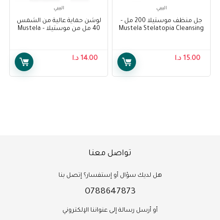
البيبي
البيبي
جل منظف موستيلا 200 مل –
لوشن حماية عالية من الشمس
Mustela Stelatopia Cleansing
40 مل من موستيلا – Mustela
Very Hight Protection Sun
Gel 200ml
Lotion 40 ml
15.00
د.ا
14.00
د.ا
تواصل معنا
هل لديك سؤال أو إستفسار؟ إتصل بنا
0788647873
أو أرسل رسالة إلى عنواننا الإلكتروني