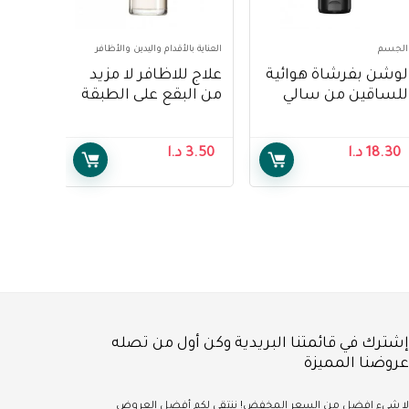
الجسم
العناية بالأقدام واليدين والأظافر
لوشن بفرشاة هوائية
علاج للاظافر لا مزيد
للساقين من سالي
من البقع على الطبقة
هانسن ، 118 مل ،
الأساسية من سالي
عبوة من قطعة واحدة
هانسن – Sally
18.30
د.ا
3.50
د.ا
Hansen treatment
– Sally Hansen Air
no more stains base
Brush Legs Fairest
coat
Glow Lotion, 118 ml,
Pack Of 1
إشترك في قائمتنا البريدية وكن أول من تصله
عروضنا المميزة
لا شيء
افضل
من السعر المخفض!
ننتقي لكم أفضل العروض