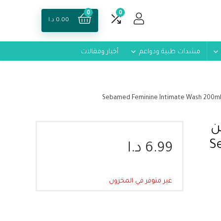
0
0
0.00
د.ا
مشدات طبية ودواعم
أخبار ومقالات
ن
Seb
6.99
د.ا
غير متوفر في المخزون