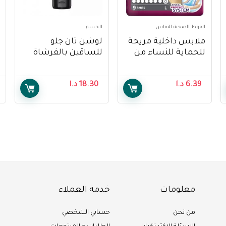
الفوط الصحية للنفاس
الجسم
ملابس داخلية مريحة
لوشن تان جلو
للحماية للنساء من
للساقين بالفرشاة
ديبند ، سوبر سروال
الهوائية من سالي
نسائي كبير ، 9 قطع –
هانسن 118 مل ، عبوة
6.39
د.ا
18.30
د.ا
Depend Comfort
من 1 – Sally Hansen
Air Brush Legs Tan
Protect Underwear
Glow Lotion, 118 ml,
for Women, Super
Pack Of 1
Pants for Female
Large, 9 pcs
معلومات
خدمة العملاء
من نحن
حسابي الشخصي