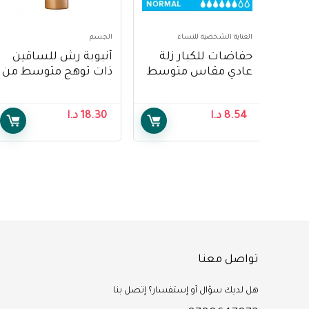
العناية الشخصية للنساء
الجسم
حفاضات للكبار زلة
أنبوبة رش للساقين
عادي مقاس متوسط
ذات توهج متوسط من
من ديبند 80-120 سم ،
سالي هانسن ، 130
15 قطعة – Depend
مل – Sally Hansen Air
8.54
د.ا
18.30
د.ا
Brush Legs Medium
Adult Diapers Slip
Glow, 130 ml
Normal M 80-120
cm, 15 pcs
تواصل معنا
هل لديك سؤال أو إستفسار؟ إتصل بنا