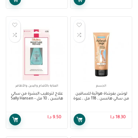
الجسم
العناية بالأقدام واليدين والأظافر
لوشن بفرشاة هوائية للساقين
علاج لترطيب البشرة من سالي
من سالي هانسن ، 118 مل ، عبوة
هانسن ، 10 مل – Sally Hansen
من قطعة واحدة – Sally Hansen
Moisture Rehab Treatment, 10
ml
Air Brush Legs Fairest Glow
Lotion, 118 ml, Pack Of 1
18.30
د.ا
9.50
د.ا