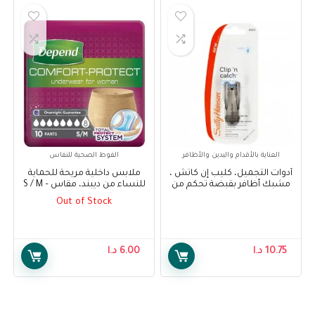
العناية بالأقدام واليدين والأظافر
الفوط الصحية للنفاس
أدوات التجميل، كليب إن كاتش ،
ملابس داخلية مريحة للحماية
مشبك أظافر بقبضة تحكم من
للنساء من ديبند، مقاس S / M –
سالي هانسن – Sally Hansen
Depend Comfort Protect
Out of Stock
Underwear for Women, Super
Beauty Tools, Clip N Catch,
Pants for Female S/M, 10 pcs
Control Grip Nail Clip
W/Catcher
10.75
د.ا
6.00
د.ا