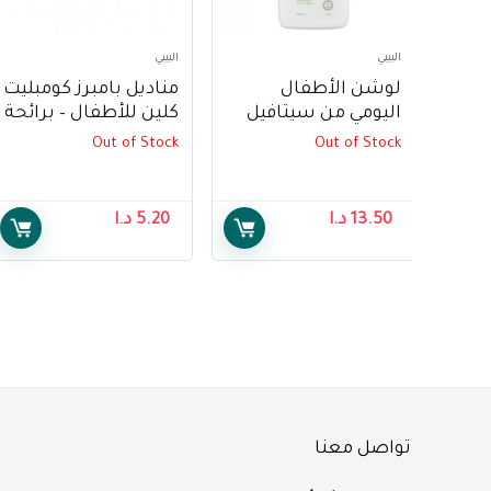
البيبي
البيبي
لوشن الأطفال
مناديل بامبرز كومبليت
اليومي من سيتافيل
كلين للأطفال – برائحة
(400 مل) – Cetaphil
منعشة للأطفال ، 64
Out of Stock
Out of Stock
Baby Daily Lotion
منديل – Pampers
Complete Clean Baby
(400ml)
Wipes – Baby Fresh
13.50
د.ا
5.20
د.ا
Scent, 64 Wipes
تواصل معنا