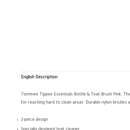
English Description
Tommee Tippee Essentials Bottle & Teat Brush Pink: The C
for reaching hard to clean areas. Durable nylon bristles 
2-piece design
Specially designed teat cleaner