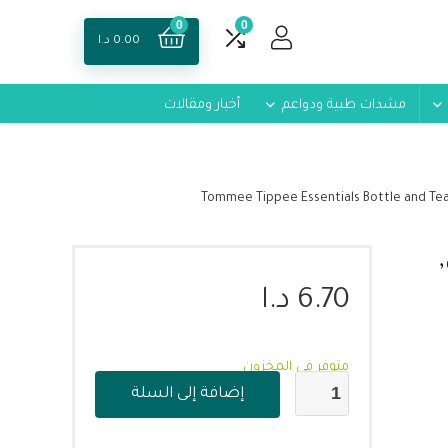
0
0
0.00
د.ا
مشدات طبية ودواعم
أخبار ومقالات
6.70
د.ا
متوفر في المخزون
إضافة إلى السلة