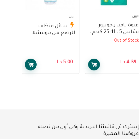
البيبي
البيبي
عبوة بامبرز جونيور
سائل منظف
مقاس 5 ، 11-25 كجم ،
للرضع من موستيلا
15 حفاضة – Pampers
200 مل – Mustela
Out of Stock
Pack Junior Size 5, 11-
Cleansing Milk 200ml
25 kg, 15 diapers
4.39
د.ا
5.00
د.ا
إشترك في قائمتنا البريدية وكن أول من تصله
عروضنا المميزة