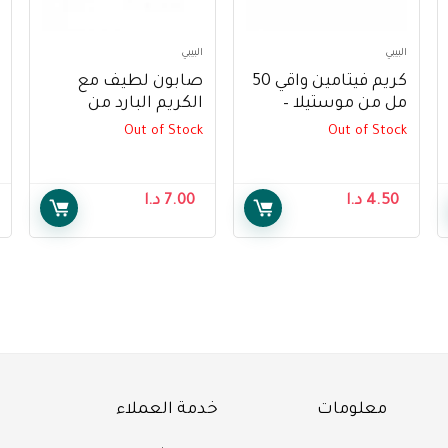
البيبي
البيبي
كريم فيتامين واقي 50
صابون لطيف مع
مل من موستيلا –
الكريم البارد من
Mustela Vitamin
موستيلا 150 جم –
Out of Stock
Out of Stock
Mustela Gentle Soap
Barrier Cream 50 ml
with Cold Cream 100
g
4.50
د.ا
7.00
د.ا
معلومات
خدمة العملاء