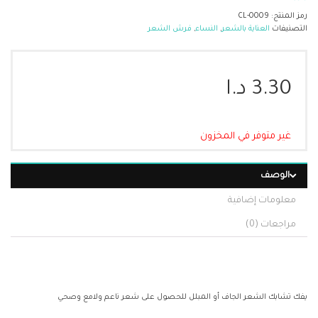
رمز المنتج:
CL-0009
التصنيفات
العناية بالشعر
,
النساء
,
فرش الشعر
3.30
د.ا
غير متوفر في المخزون
الوصف
معلومات إضافية
مراجعات (0)
يفك تشابك الشعر الجاف أو المبلل للحصول على شعر ناعم ولامع وصحي