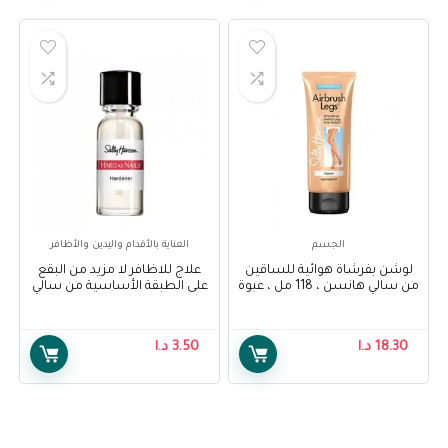
الجسم
العناية بالأقدام واليدين والأظافر
لوشن بفرشاة هوائية للساقين
علاج للاظافر لا مزيد من البقع
من سالي هانسن ، 118 مل ، عبوة
على الطبقة الأساسية من سالي
من قطعة واحدة – Sally Hansen
هانسن – Sally Hansen
treatment no more stains
Air Brush Legs Fairest Glow
base coat
Lotion, 118 ml, Pack Of 1
18.30
د.ا
3.50
د.ا