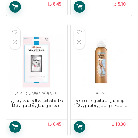
ml
Pen 1.5 ml
5.10
د.ا
8.45
د.ا
الجسم
العناية بالأقدام واليدين والأظافر
أنبوبة رش للساقين ذات توهج
طلاء أظافر معالج لمعان ثلاثي
متوسط من سالي هانسن ، 130
الأبعاد من سالي هانسن ، 13.3
مل – Sally Hansen Air Brush
مل – Sally Hansen Treatment
Gel Shine 3D Top Coat Nail
Legs Medium Glow, 130 ml
Polish, 13.3 ml
18.30
د.ا
8.45
د.ا