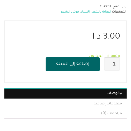
رمز المنتج:
CL-0011
التصنيفات
العناية بالشعر
,
النساء
,
فرش الشعر
3.00
د.ا
متوفر في المخزون
إضافة إلى السلة
الوصف
معلومات إضافية
مراجعات (0)