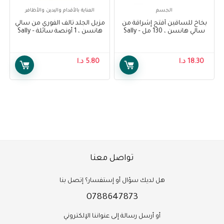
الجسم
العناية بالأقدام واليدين والأظافر
بخاخ للساقين أفتح إشراقة من
مزيل الجلد تالف الفوري من سالي
سالي هانسن ، 130 مل – Sally
هانسن ، 1 أونصة سائلة – Sally
Hansen Instant Cuticle
Hansen Air Brush Legs Fairest
Remover, 1 Fluid Ounce
Glow, 130 ml
18.30
د.ا
5.80
د.ا
تواصل معنا
هل لديك سؤال أو إستفسار؟ إتصل بنا
0788647873
أو أرسل رسالة إلى عنواننا الإلكتروني