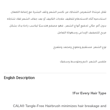
تقلل فرشاة الشعرمن التشابك من تكسر الشعر وتلف البشرة مع إضافة اللمعان.
استخدميه أثناء الاستحمام لتنظيف علاجات التكييف أو بعد جفاف الشعر لفك تشابكه
بدون ألم. مثالي لجميع أنواع الشعر ، فهو مصمم هندسيًا ليناسب راحة يدك بشكل
مريح للتصفيف الإبداعي وسهولة التعامل.
نوع الشعر: مستقيم ومموج ومجعد ومتعرج
ملمس الشعر: ناعم ومتوسط ​​وسميك
English Description
For Every Hair Type!
CALA® Tangle-Free Hairbrush minimizes hair breakage and