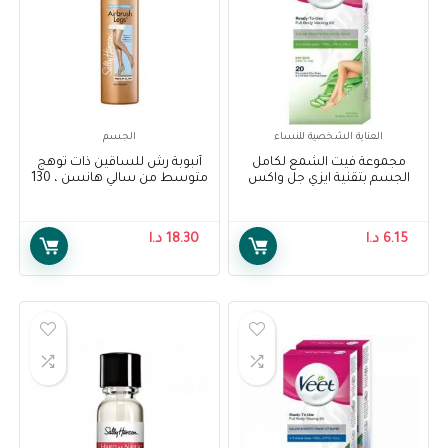
العناية الشخصية للنساء
الجسم
مجموعة فيت الشمع لكامل
أنبوبة رش للساقين ذات توهج
الجسم بتقنية ايزي جل واكس
متوسط من سالي هانسن ، 130
للبشرة الجافة 20 شريحة – Veet
مل – Sally Hansen Air Brush
Legs Medium Glow, 130 ml
Full Body Waxing Kit Easy Gel
Wax Technology Dry Skin 20
6.15
د.ا
18.30
د.ا
Strips