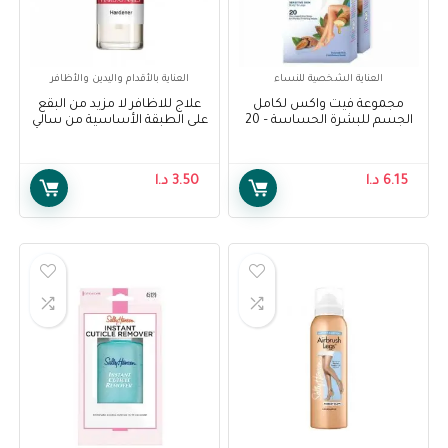
العناية الشخصية للنساء
العناية بالأقدام واليدين والأظافر
مجموعة فيت واكس لكامل
علاج للاظافر لا مزيد من البقع
الجسم للبشرة الحساسة – 20
على الطبقة الأساسية من سالي
شريحة – Veet Full Body Waxing
هانسن – Sally Hansen
treatment no more stains
Kit for Sensitive Skin – 20
base coat
Strips
6.15
د.ا
3.50
د.ا