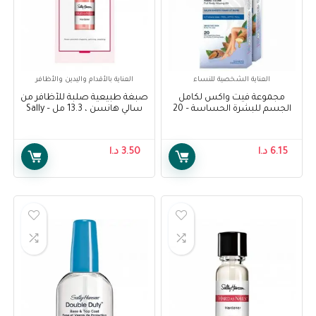
العناية الشخصية للنساء
العناية بالأقدام واليدين والأظافر
مجموعة فيت واكس لكامل
صبغة طبيعية صلبة للأظافر من
الجسم للبشرة الحساسة – 20
سالي هانسن ، 13.3 مل – Sally
شريحة – Veet Full Body Waxing
Hansen Treatment, Hard As
Nails Natural Tint, 13.3ml
Kit for Sensitive Skin – 20
Strips
6.15
د.ا
3.50
د.ا