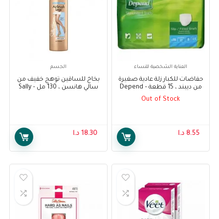
العناية الشخصية للنساء
الجسم
حفاضات للكبار زلة عادية صغيرة
بخاخ للساقين توهج خفيف من
من ديبند ، 15 قطعة – Depend
سالي هانسن ، 130 مل – Sally
Hansen Air Brush Legs Light
Adult Diapers Slip Normal
Out of Stock
Glow , 130 ml
Small, 15 pcs
8.55
د.ا
18.30
د.ا