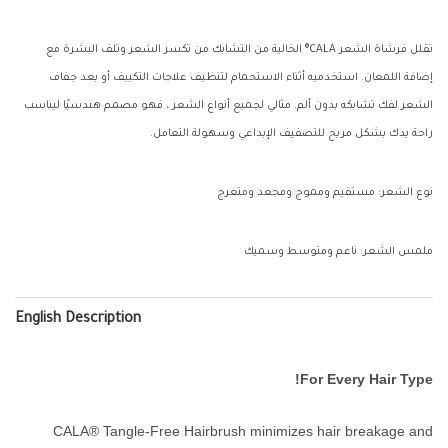
تقلل فرشاة الشعر CALA® الخالية من التشابك من تكسر الشعر وتلف البشرة مع
إضافة اللمعان. استخدميه أثناء الاستحمام لتنظيف علاجات التكييف أو بعد جفاف
الشعر لفك تشابكه بدون ألم. مثالي لجميع أنواع الشعر ، فهو مصمم هندسيًا ليناسب
راحة يدك بشكل مريح للتصفيف الإبداعي وسهولة التعامل.
نوع الشعر: مستقيم ومموج ومجعد ومتعرج
ملمس الشعر: ناعم ومتوسط وسميك
English Description
For Every Hair Type!
CALA® Tangle-Free Hairbrush minimizes hair breakage and