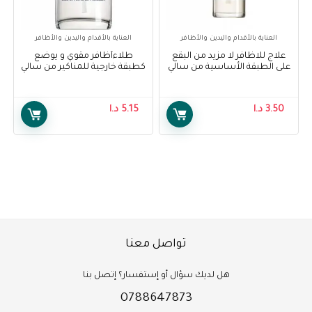
العناية بالأقدام واليدين والأظافر
العناية بالأقدام واليدين والأظافر
علاج للاظافر لا مزيد من البقع
طلاءأظافر مقوي و يوضع
على الطبقة الأساسية من سالي
كطبقة خارجية للمناكير من سالي
هانسن – Sally Hansen
هانسن – Sally Hansen Double
Duty- Base & Top Coat
treatment no more stains
base coat
3.50
د.ا
5.15
د.ا
تواصل معنا
هل لديك سؤال أو إستفسار؟ إتصل بنا
0788647873