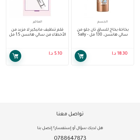
الجسم
المناكير
بخاخة بخاخ للساق تان جلو من
قلم تنظيف مانيكير لا مزيد من
سالي هانسن، 130 مل – Sally
الأخطاء من سالي هانسن 1.5 مل
– Sally Hansen No More
Hansen Airbrush Legs Tan
Mistakes Manicure Clean-Up
Glow, 130 ml
Pen 1.5 ml
18.30
د.ا
5.10
د.ا
تواصل معنا
هل لديك سؤال أو إستفسار؟ إتصل بنا
0788647873