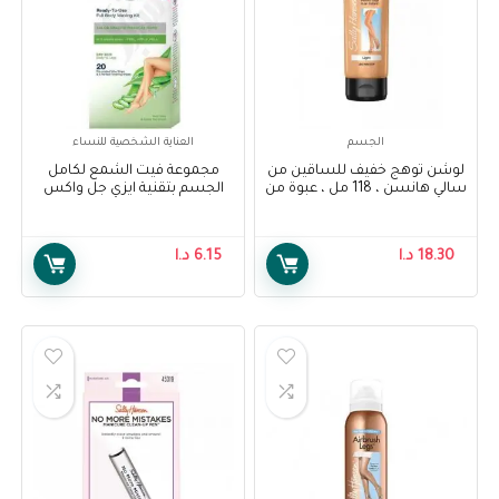
الجسم
العناية الشخصية للنساء
لوشن توهج خفيف للساقين من
مجموعة فيت الشمع لكامل
سالي هانسن ، 118 مل ، عبوة من
الجسم بتقنية ايزي جل واكس
1 – Sally Hansen Air Brush Legs
للبشرة الجافة 20 شريحة – Veet
Full Body Waxing Kit Easy Gel
Light Glow Lotion, 118 ml, Pack
Wax Technology Dry Skin 20
Of 1
18.30
د.ا
6.15
د.ا
Strips