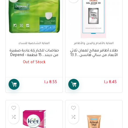
العناية بالأقدام واليدين والأظافر
العناية الشخصية للنساء
طلاء أظافر معالج لمعان ثلاثي
حفاضات للكبار زلة عادية صغيرة
الأبعاد من سالي هانسن ، 13.3
من ديبند ، 15 قطعة – Depend
مل – Sally Hansen Treatment
Adult Diapers Slip Normal
Out of Stock
Small, 15 pcs
Gel Shine 3D Top Coat Nail
Polish, 13.3 ml
8.45
د.ا
8.55
د.ا