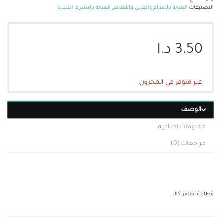
التصنيفات
العناية بالأقدام واليدين والأظافر
,
العناية بالبشرة
,
النساء
3.50
د.ا
غير متوفر في المخزون
الوصف
معلومات إضافية
مراجعات (0)
قطاعة أظافر كالا