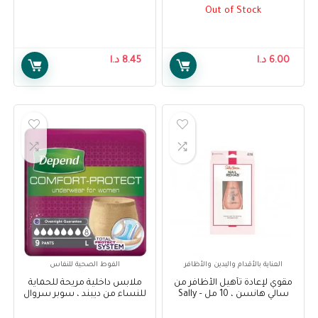
Depend Comfort Protect
مل – Sally Hansen Treatment
Out of Stock
Gel Shine 3D Top Coat Nail
Underwear for Women, Super
Polish, 13.3 ml
Pants for Female S/M, 10 pcs
6.00
د.ا
8.45
د.ا
العناية بالأقدام واليدين والأظافر
الفوط الصحية للنفاس
مقوي لإعادة تأهيل الأظافر من
ملابس داخلية مريحة للحماية
سالي هانسن ، 10 مل – Sally
للنساء من ديبند ، سوبر سروال
Hansen Nail Rehab
نسائي كبير ، 9 قطع – Depend
Comfort Protect Underwear
Strengthener, 10 ml