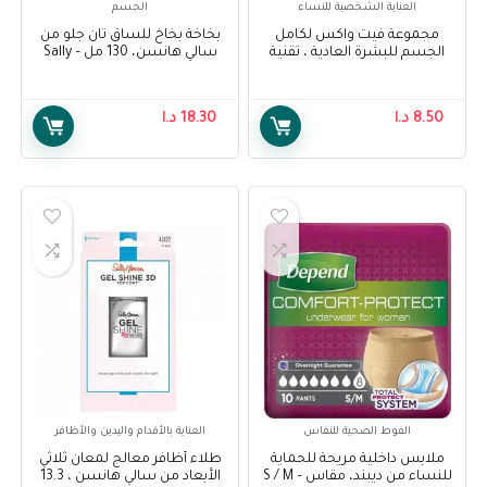
العناية الشخصية للنساء
الجسم
مجموعة فيت واكس لكامل
بخاخة بخاخ للساق تان جلو من
الجسم للبشرة العادية ، تقنية
سالي هانسن، 130 مل – Sally
ايزي جل واكس ، 20 شريحة –
Hansen Airbrush Legs Tan
Glow, 130 ml
Veet Full Body Waxing Kit for
Normal Skin, Easy-Gelwax
8.50
د.ا
18.30
د.ا
Technology 20 strips
الفوط الصحية للنفاس
العناية بالأقدام واليدين والأظافر
ملابس داخلية مريحة للحماية
طلاء أظافر معالج لمعان ثلاثي
للنساء من ديبند، مقاس S / M –
الأبعاد من سالي هانسن ، 13.3