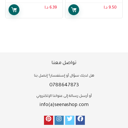
for Women, Super Pants for
9.50
د.ا
6.39
د.ا
Female Large, 9 pcs
تواصل معنا
هل لديك سؤال أو إستفسار؟ إتصل بنا
0788647873
أو أرسل رسالة إلى عنواننا الإلكتروني
info(a)seenashop.com