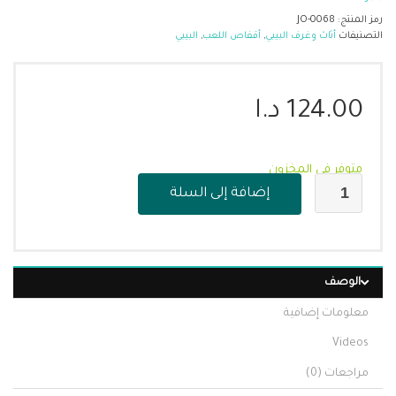
رمز المنتج:
JO-0068
التصنيفات
أثاث وغرف البيبي
,
أقفاص اللعب
,
البيبي
124.00
د.ا
متوفر في المخزون
إضافة إلى السلة
الوصف
معلومات إضافية
Videos
مراجعات (0)