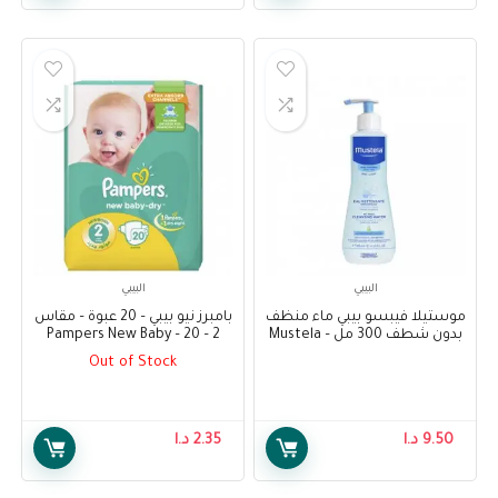
البيبي
البيبي
موستيلا فيبسو بيبي ماء منظف
بامبرز نيو بيبي – 20 عبوة – مقاس
بدون شطف 300 مل – Mustela
2 – Pampers New Baby – 20
Pack – Size 2
PhysiObebe No-Rinse
Out of Stock
Cleansing Water 300ml
9.50
د.ا
2.35
د.ا